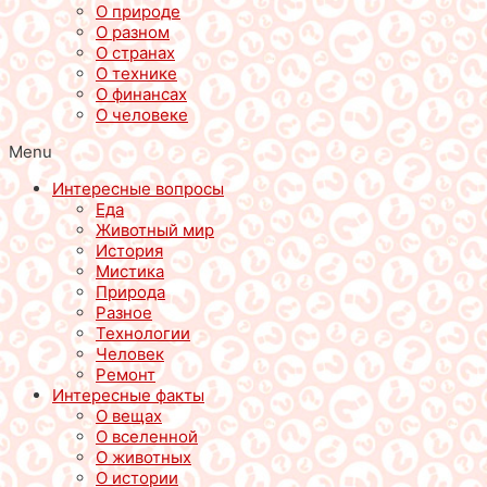
О природе
О разном
О странах
О технике
О финансах
О человеке
Menu
Интересные вопросы
Еда
Животный мир
История
Мистика
Природа
Разное
Технологии
Человек
Ремонт
Интересные факты
О вещах
О вселенной
О животных
О истории