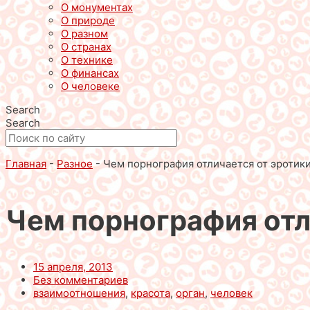
О монументах
О природе
О разном
О странах
О технике
О финансах
О человеке
Search
Search
Главная
-
Разное
-
Чем порнография отличается от эротик
Чем порнография отл
15 апреля, 2013
Без комментариев
взаимоотношения
,
красота
,
орган
,
человек