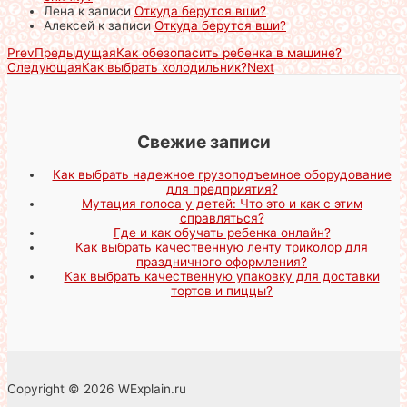
Лена
к записи
Откуда берутся вши?
Алексей
к записи
Откуда берутся вши?
Prev
Предыдущая
Как обезопасить ребенка в машине?
Следующая
Как выбрать холодильник?
Next
Свежие записи
Как выбрать надежное грузоподъемное оборудование
для предприятия?
Мутация голоса у детей: Что это и как с этим
справляться?
Где и как обучать ребенка онлайн?
Как выбрать качественную ленту триколор для
праздничного оформления?
Как выбрать качественную упаковку для доставки
тортов и пиццы?
Copyright © 2026 WExplain.ru