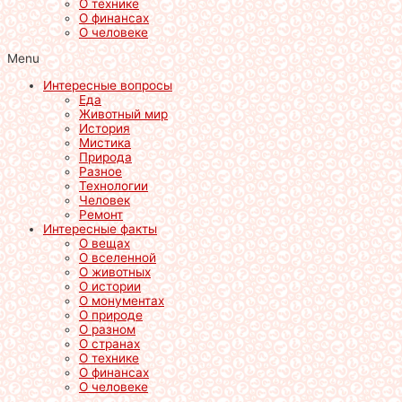
О технике
О финансах
О человеке
Menu
Интересные вопросы
Еда
Животный мир
История
Мистика
Природа
Разное
Технологии
Человек
Ремонт
Интересные факты
О вещах
О вселенной
О животных
О истории
О монументах
О природе
О разном
О странах
О технике
О финансах
О человеке