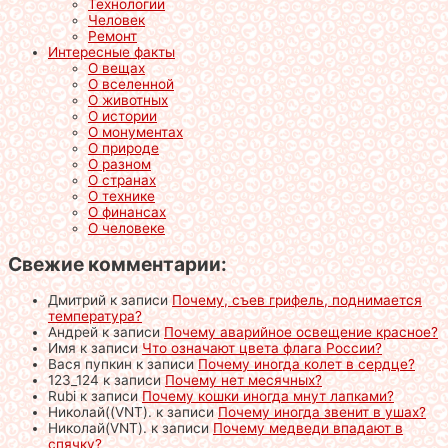
Технологии
Человек
Ремонт
Интересные факты
О вещах
О вселенной
О животных
О истории
О монументах
О природе
О разном
О странах
О технике
О финансах
О человеке
Свежие комментарии:
Дмитрий
к записи
Почему, съев грифель, поднимается
температура?
Андрей
к записи
Почему аварийное освещение красное?
Имя
к записи
Что означают цвета флага России?
Вася пупкин
к записи
Почему иногда колет в сердце?
123_124
к записи
Почему нет месячных?
Rubi
к записи
Почему кошки иногда мнут лапками?
Николай((VNT).
к записи
Почему иногда звенит в ушах?
Николай(VNT).
к записи
Почему медведи впадают в
спячку?