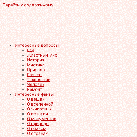
Перейти к содержимому
Интересные вопросы
Еда
Животный мир
История
Мистика
Природа
Разное
Технологии
Человек
Ремонт
Интересные факты
О вещах
О вселенной
О животных
О истории
О монументах
О природе
О разном
О странах