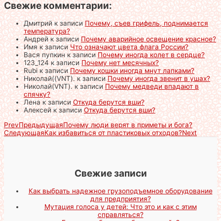
Свежие комментарии:
Дмитрий
к записи
Почему, съев грифель, поднимается
температура?
Андрей
к записи
Почему аварийное освещение красное?
Имя
к записи
Что означают цвета флага России?
Вася пупкин
к записи
Почему иногда колет в сердце?
123_124
к записи
Почему нет месячных?
Rubi
к записи
Почему кошки иногда мнут лапками?
Николай((VNT).
к записи
Почему иногда звенит в ушах?
Николай(VNT).
к записи
Почему медведи впадают в
спячку?
Лена
к записи
Откуда берутся вши?
Алексей
к записи
Откуда берутся вши?
Prev
Предыдущая
Почему люди верят в приметы и бога?
Следующая
Как избавиться от пластиковых отходов?
Next
Свежие записи
Как выбрать надежное грузоподъемное оборудование
для предприятия?
Мутация голоса у детей: Что это и как с этим
справляться?