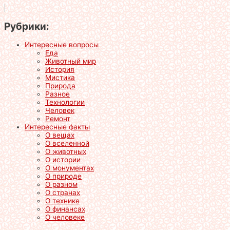
Рубрики:
Интересные вопросы
Еда
Животный мир
История
Мистика
Природа
Разное
Технологии
Человек
Ремонт
Интересные факты
О вещах
О вселенной
О животных
О истории
О монументах
О природе
О разном
О странах
О технике
О финансах
О человеке