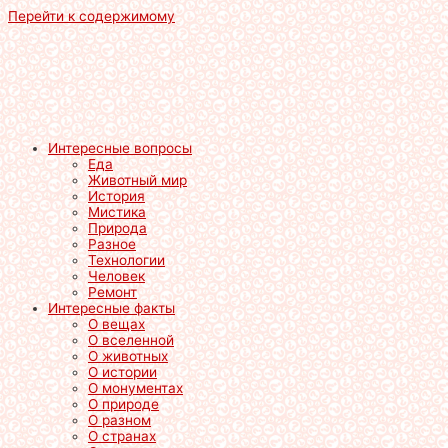
Перейти к содержимому
Интересные вопросы
Еда
Животный мир
История
Мистика
Природа
Разное
Технологии
Человек
Ремонт
Интересные факты
О вещах
О вселенной
О животных
О истории
О монументах
О природе
О разном
О странах