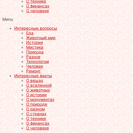
О технике
О финансах
О человеке
Menu
Интересные вопросы
Еда
Животный мир
История
Мистика
Природа
Разное
Технологии
Человек
Ремонт
Интересные факты
О вещах
О вселенной
О животных
О истории
О монументах
О природе
О разном
О странах
О технике
О финансах
О человеке