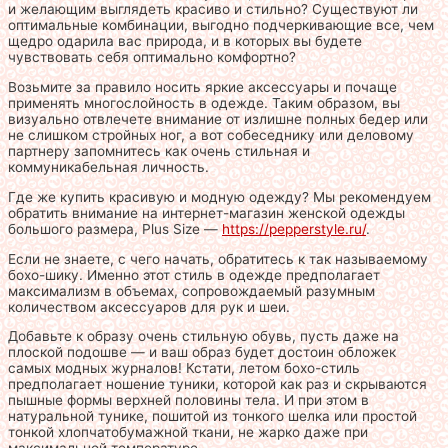
и желающим выглядеть красиво и стильно? Существуют ли
оптимальные комбинации, выгодно подчеркивающие все, чем
щедро одарила вас природа, и в которых вы будете
чувствовать себя оптимально комфортно?
Возьмите за правило носить яркие аксессуары и почаще
применять многослойность в одежде. Таким образом, вы
визуально отвлечете внимание от излишне полных бедер или
не слишком стройных ног, а вот собеседнику или деловому
партнеру запомнитесь как очень стильная и
коммуникабельная личность.
Где же купить красивую и модную одежду? Мы рекомендуем
обратить внимание на интернет-магазин женской одежды
большого размера, Plus Size —
https://pepperstyle.ru/
.
Если не знаете, с чего начать, обратитесь к так называемому
бохо-шику. Именно этот стиль в одежде предполагает
максимализм в объемах, сопровождаемый разумным
количеством аксессуаров для рук и шеи.
Добавьте к образу очень стильную обувь, пусть даже на
плоской подошве — и ваш образ будет достоин обложек
самых модных журналов! Кстати, летом бохо-стиль
предполагает ношение туники, которой как раз и скрываются
пышные формы верхней половины тела. И при этом в
натуральной тунике, пошитой из тонкого шелка или простой
тонкой хлопчатобумажной ткани, не жарко даже при