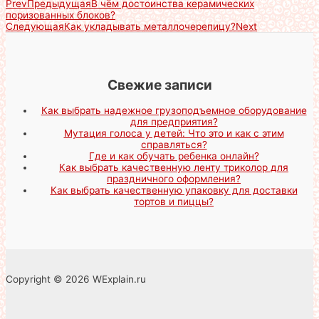
Prev
Предыдущая
В чём достоинства керамических
поризованных блоков?
Следующая
Как укладывать металлочерепицу?
Next
Свежие записи
Как выбрать надежное грузоподъемное оборудование
для предприятия?
Мутация голоса у детей: Что это и как с этим
справляться?
Где и как обучать ребенка онлайн?
Как выбрать качественную ленту триколор для
праздничного оформления?
Как выбрать качественную упаковку для доставки
тортов и пиццы?
Copyright © 2026 WExplain.ru