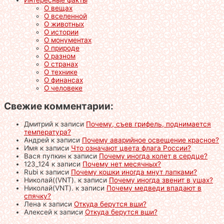
О вещах
О вселенной
О животных
О истории
О монументах
О природе
О разном
О странах
О технике
О финансах
О человеке
Свежие комментарии:
Дмитрий
к записи
Почему, съев грифель, поднимается
температура?
Андрей
к записи
Почему аварийное освещение красное?
Имя
к записи
Что означают цвета флага России?
Вася пупкин
к записи
Почему иногда колет в сердце?
123_124
к записи
Почему нет месячных?
Rubi
к записи
Почему кошки иногда мнут лапками?
Николай((VNT).
к записи
Почему иногда звенит в ушах?
Николай(VNT).
к записи
Почему медведи впадают в
спячку?
Лена
к записи
Откуда берутся вши?
Алексей
к записи
Откуда берутся вши?