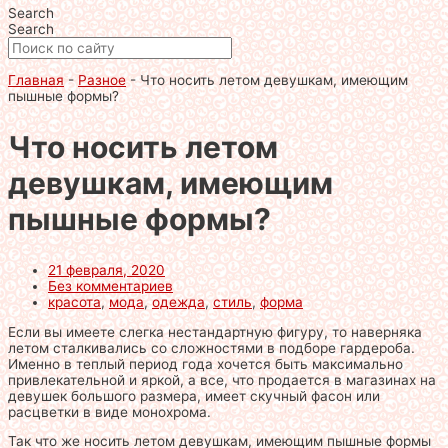
Search
Search
Главная
-
Разное
-
Что носить летом девушкам, имеющим
пышные формы?
Что носить летом
девушкам, имеющим
пышные формы?
21 февраля, 2020
Без комментариев
красота
,
мода
,
одежда
,
стиль
,
форма
Если вы имеете слегка нестандартную фигуру, то наверняка
летом сталкивались со сложностями в подборе гардероба.
Именно в теплый период года хочется быть максимально
привлекательной и яркой, а все, что продается в магазинах на
девушек большого размера, имеет скучный фасон или
расцветки в виде монохрома.
Так что же носить летом девушкам, имеющим пышные формы