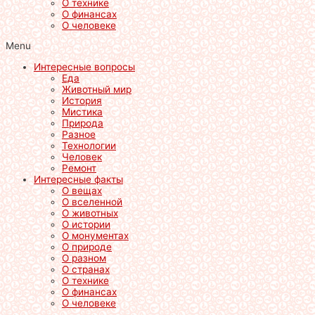
О технике
О финансах
О человеке
Menu
Интересные вопросы
Еда
Животный мир
История
Мистика
Природа
Разное
Технологии
Человек
Ремонт
Интересные факты
О вещах
О вселенной
О животных
О истории
О монументах
О природе
О разном
О странах
О технике
О финансах
О человеке