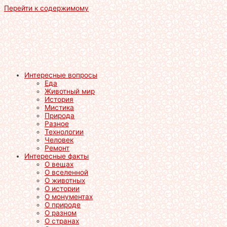
Перейти к содержимому
Интересные вопросы
Еда
Животный мир
История
Мистика
Природа
Разное
Технологии
Человек
Ремонт
Интересные факты
О вещах
О вселенной
О животных
О истории
О монументах
О природе
О разном
О странах