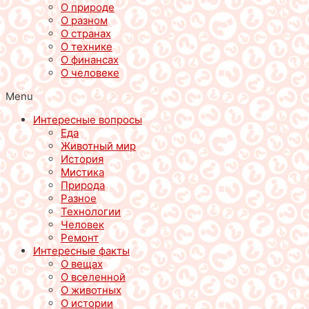
О природе
О разном
О странах
О технике
О финансах
О человеке
Menu
Интересные вопросы
Еда
Животный мир
История
Мистика
Природа
Разное
Технологии
Человек
Ремонт
Интересные факты
О вещах
О вселенной
О животных
О истории