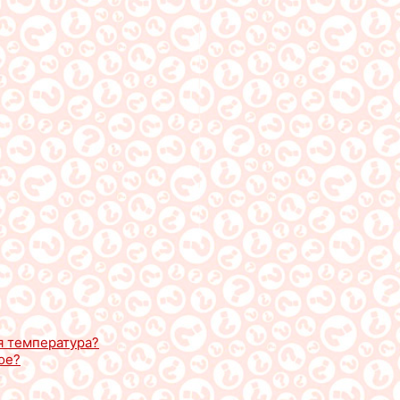
я температура?
ое?