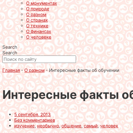
О монументах
О природе
О разном
О странах
О технике
О финансах
О человеке
Search
Search
Главная
-
О разном
-
Интересные факты об обучении
Интересные факты о
5 сентября, 2013
Без комментариев
изучение
,
необычно
,
общение
,
самый
,
человек