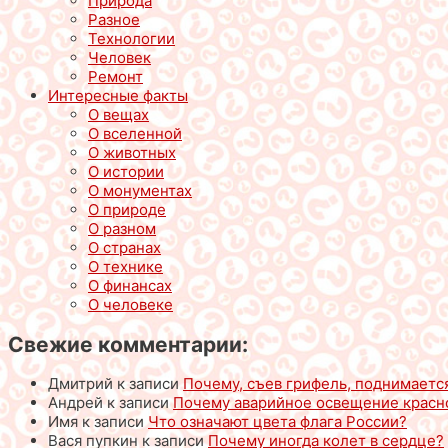
Природа
Разное
Технологии
Человек
Ремонт
Интересные факты
О вещах
О вселенной
О животных
О истории
О монументах
О природе
О разном
О странах
О технике
О финансах
О человеке
Свежие комментарии:
Дмитрий
к записи
Почему, съев грифель, поднимаетс
Андрей
к записи
Почему аварийное освещение красн
Имя
к записи
Что означают цвета флага России?
Вася пупкин
к записи
Почему иногда колет в сердце?