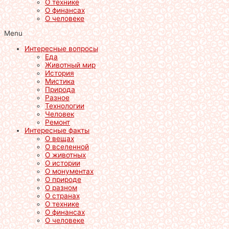
О технике
О финансах
О человеке
Menu
Интересные вопросы
Еда
Животный мир
История
Мистика
Природа
Разное
Технологии
Человек
Ремонт
Интересные факты
О вещах
О вселенной
О животных
О истории
О монументах
О природе
О разном
О странах
О технике
О финансах
О человеке