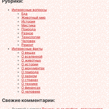
Рубрики:
Интересные вопросы
Еда
Животный мир
История
Мистика
Природа
Разное
Технологии
Человек
Ремонт
Интересные факты
О вещах
О вселенной
О животных
О истории
О монументах
О природе
О разном
О странах
О технике
О финансах
О человеке
Свежие комментарии: