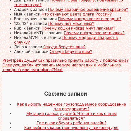
Дмитрий
к записи
Почему, съев грифель, поднимается
температура?
Андрей
к записи
Почему аварийное освещение красное?
Имя
к записи
Что означают цвета флага России?
Вася пупкин
к записи
Почему иногда колет в сердце?
123_124
к записи
Почему нет месячных?
Rubi
к записи
Почему кошки иногда мнут лапками?
Николай((VNT).
к записи
Почему иногда звенит в ушах?
Николай(VNT).
к записи
Почему медведи впадают в
спячку?
Лена
к записи
Откуда берутся вши?
Алексей
к записи
Откуда берутся вши?
Prev
Предыдущая
Как правильно принять работу у подрядчика?
Следующая
Как исправить мелкие неполадки у мобильного
телефона или смартфона?
Next
Свежие записи
Как выбрать надежное грузоподъемное оборудование
для предприятия?
Мутация голоса у детей: Что это и как с этим
справляться?
Где и как обучать ребенка онлайн?
Как выбрать качественную ленту триколор для