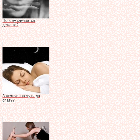
Почему случается
дежавю?
Зачем человеку надо
спать?