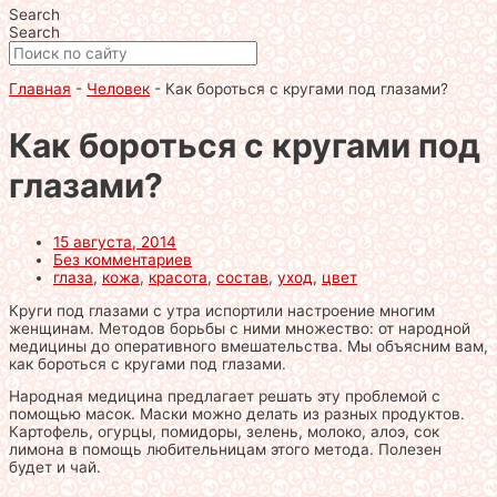
Search
Search
Главная
-
Человек
-
Как бороться с кругами под глазами?
Как бороться с кругами под
глазами?
15 августа, 2014
Без комментариев
глаза
,
кожа
,
красота
,
состав
,
уход
,
цвет
Круги под глазами с утра испортили настроение многим
женщинам. Методов борьбы с ними множество: от народной
медицины до оперативного вмешательства. Мы объясним вам,
как бороться с кругами под глазами.
Народная медицина предлагает решать эту проблемой с
помощью масок. Маски можно делать из разных продуктов.
Картофель, огурцы, помидоры, зелень, молоко, алоэ, сок
лимона в помощь любительницам этого метода. Полезен
будет и чай.