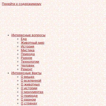
Перейти к содержимому
Интересные вопросы
Еда
Животный мир
История
Мистика
Природа
Разное
Технологии
Человек
Ремонт
Интересные факты
О вещах
О вселенной
О животных
О истории
О монументах
О природе
О разном
О странах