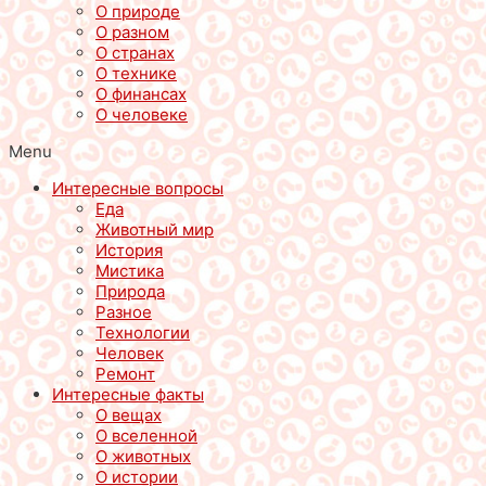
О природе
О разном
О странах
О технике
О финансах
О человеке
Menu
Интересные вопросы
Еда
Животный мир
История
Мистика
Природа
Разное
Технологии
Человек
Ремонт
Интересные факты
О вещах
О вселенной
О животных
О истории