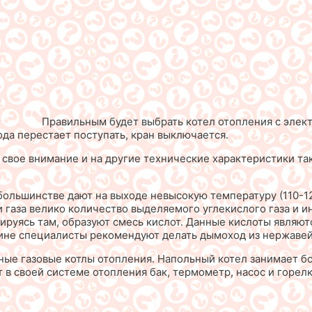
Правильным будет выбрать котел отопления с элект
ода перестает поступать, кран выключается.
ое внимание и на другие технические характеристики таки
м большинстве дают на выходе невысокую температуру (110-1
ии газа велико количество выделяемого углекислого газа и
ируясь там, образуют смесь кислот. Данные кислоты являют
ичине специалисты рекомендуют делать дымоход из нержавей
ые газовые котлы отопления. Напольный котел занимает бо
 в своей системе отопления бак, термометр, насос и горелк