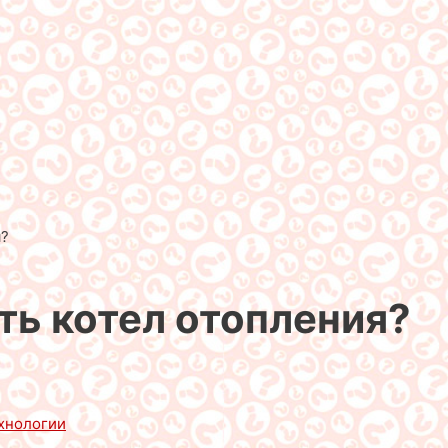
я?
ть котел отопления?
хнологии