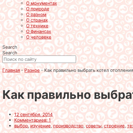
О монументах
О природе
О разном
О странах
О технике
О финансах
О человеке
Search
Search
Главная
-
Разное
-
Как правильно выбрать котел отоплени
Как правильно выбра
12 сентября, 2014
Комментариев: 1
выбор
,
изучение
,
производство
,
советы
,
строение
,
те