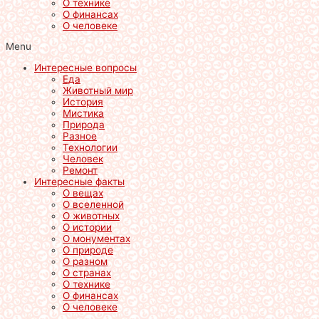
О технике
О финансах
О человеке
Menu
Интересные вопросы
Еда
Животный мир
История
Мистика
Природа
Разное
Технологии
Человек
Ремонт
Интересные факты
О вещах
О вселенной
О животных
О истории
О монументах
О природе
О разном
О странах
О технике
О финансах
О человеке