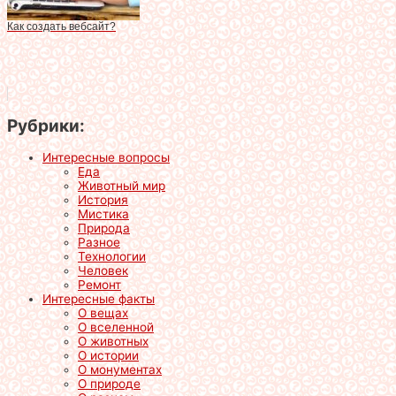
Как создать вебсайт?
Рубрики:
Интересные вопросы
Еда
Животный мир
История
Мистика
Природа
Разное
Технологии
Человек
Ремонт
Интересные факты
О вещах
О вселенной
О животных
О истории
О монументах
О природе