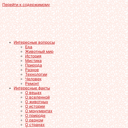
Перейти к содержимому
Интересные вопросы
Еда
Животный мир
История
Мистика
Природа
Разное
Технологии
Человек
Ремонт
Интересные факты
О вещах
О вселенной
О животных
О истории
О монументах
О природе
О разном
О странах