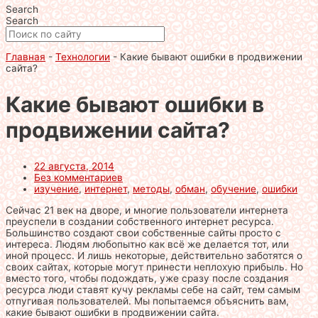
Search
Search
Главная
-
Технологии
-
Какие бывают ошибки в продвижении
сайта?
Какие бывают ошибки в
продвижении сайта?
22 августа, 2014
Без комментариев
изучение
,
интернет
,
методы
,
обман
,
обучение
,
ошибки
Сейчас 21 век на дворе, и многие пользователи интернета
преуспели в создании собственного интернет ресурса.
Большинство создают свои собственные сайты просто с
интереса. Людям любопытно как всё же делается тот, или
иной процесс. И лишь некоторые, действительно заботятся о
своих сайтах, которые могут принести неплохую прибыль. Но
вместо того, чтобы подождать, уже сразу после создания
ресурса люди ставят кучу рекламы себе на сайт, тем самым
отпугивая пользователей. Мы попытаемся объяснить вам,
какие бывают ошибки в продвижении сайта.