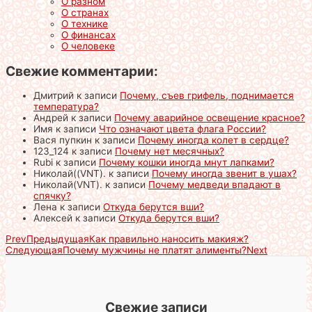
О разном
О странах
О технике
О финансах
О человеке
Свежие комментарии:
Дмитрий
к записи
Почему, съев грифель, поднимается
температура?
Андрей
к записи
Почему аварийное освещение красное?
Имя
к записи
Что означают цвета флага России?
Вася пупкин
к записи
Почему иногда колет в сердце?
123_124
к записи
Почему нет месячных?
Rubi
к записи
Почему кошки иногда мнут лапками?
Николай((VNT).
к записи
Почему иногда звенит в ушах?
Николай(VNT).
к записи
Почему медведи впадают в
спячку?
Лена
к записи
Откуда берутся вши?
Алексей
к записи
Откуда берутся вши?
Prev
Предыдущая
Как правильно наносить макияж?
Следующая
Почему мужчины не платят алименты?
Next
Свежие записи