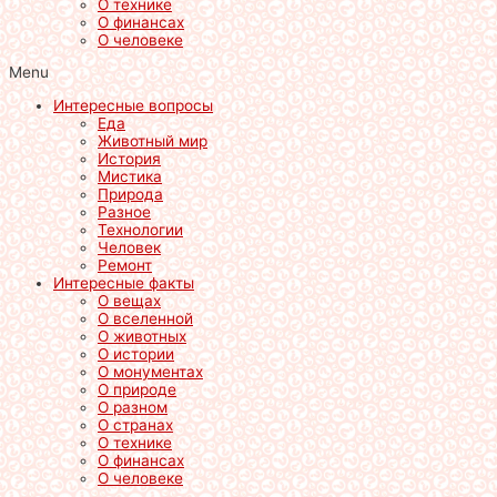
О технике
О финансах
О человеке
Menu
Интересные вопросы
Еда
Животный мир
История
Мистика
Природа
Разное
Технологии
Человек
Ремонт
Интересные факты
О вещах
О вселенной
О животных
О истории
О монументах
О природе
О разном
О странах
О технике
О финансах
О человеке