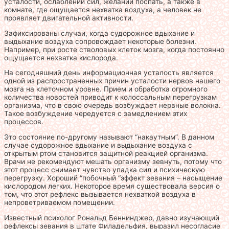
усталости, ослаблении сил, желании поспать, а также в
комнате, где ощущается нехватка воздуха, а человек не
проявляет двигательной активности.
Зафиксированы случаи, когда судорожное вдыхание и
выдыхание воздуха сопровождает некоторые болезни.
Например, при росте стволовых клеток мозга, когда постоянно
ощущается нехватка кислорода.
На сегодняшний день информационная усталость является
одной из распространенных причин усталости нервов нашего
мозга на клеточном уровне. Прием и обработка огромного
количества новостей приводит к колоссальным перегрузкам
организма, что в свою очередь возбуждает нервные волокна.
Такое возбуждение чередуется с замедлением этих
процессов.
Это состояние по-другому называют “накаутным”. В данном
случае судорожное вдыхание и выдыхание воздуха с
открытым ртом становится защитной реакцией организма.
Врачи не рекомендуют мешать организму зевнуть, потому что
этот процесс снимает чувство упадка сил и психическую
перегрузку. Хороший “побочный “эффект зевания – насыщение
кислородом легких. Некоторое время существовала версия о
том, что этот рефлекс вызывается нехваткой воздуха в
непроветриваемом помещении.
Известный психолог Рональд Беннинджер, давно изучающий
рефлексы зевания в штате Филадельфия, выразил несогласие