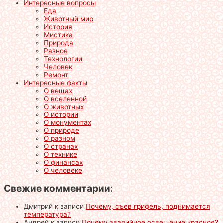
Интересные вопросы
Еда
Животный мир
История
Мистика
Природа
Разное
Технологии
Человек
Ремонт
Интересные факты
О вещах
О вселенной
О животных
О истории
О монументах
О природе
О разном
О странах
О технике
О финансах
О человеке
Свежие комментарии:
Дмитрий
к записи
Почему, съев грифель, поднимается
температура?
Андрей
к записи
Почему аварийное освещение красное?