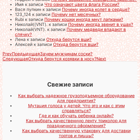
Имя
к записи
Что означают цвета флага России?
Вася пупкин
к записи
Почему иногда колет в сердце?
123_124
к записи
Почему нет месячных?
Rubi
к записи
Почему кошки иногда мнут лапками?
Николай((VNT).
к записи
Почему иногда звенит в ушах?
Николай(VNT).
к записи
Почему медведи впадают в
спячку?
Лена
к записи
Откуда берутся вши?
Алексей
к записи
Откуда берутся вши?
Prev
Предыдущая
Зачем мужчинам соски?
Следующая
Откуда берутся козявки в носу?
Next
Свежие записи
Как выбрать надежное грузоподъемное оборудование
для предприятия?
Мутация голоса у детей: Что это и как с этим
справляться?
Где и как обучать ребенка онлайн?
Как выбрать качественную ленту триколор для
праздничного оформления?
Как выбрать качественную упаковку для доставки
тортов и пиццы?