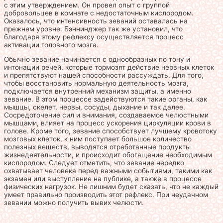
с этим утверждением. Он провел опыт с группой
добровольцев в комнате с недостаточным кислородом.
Оказалось, что интенсивность зеваний оставалась на
прежнем уровне. Бэннинджер так же установил, что
благодаря этому рефлексу осуществляется процесс
активации головного мозга.
Обычно зевание начинается с однообразных по тону и
интонации речей, которые тормозят действие нервных клеток
и препятствуют нашей способности рассуждать. Для того,
чтобы восстановить нормальную деятельность мозга,
подключается внутренний механизм защиты, а именно
зевание. В этом процессе задействуются такие органы, как
мышцы, скелет, нервы, сосуды, дыхание и так далее.
Сосредоточение сил и внимания, создаваемое челюстными
мышцами, влияет на процесс ускорения циркуляции крови в
голове. Кроме того, зевание способствует лучшему кровотоку
мозговых клеток, к ним поступает большое количество
полезных веществ, выводятся отработанные продукты
жизнедеятельности, и происходит обогащение необходимым
кислородом. Следует отметить, что зевание нередко
охватывает человека перед важными событиями, такими как
экзамен или выступление на публике, а также в процессе
физических нагрузок. Не лишним будет сказать, что не каждый
умеет правильно производить этот рефлекс. При неудачном
зевании можно получить вывих челюсти.