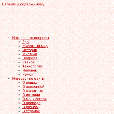
Перейти к содержимому
Интересные вопросы
Еда
Животный мир
История
Мистика
Природа
Разное
Технологии
Человек
Ремонт
Интересные факты
О вещах
О вселенной
О животных
О истории
О монументах
О природе
О разном
О странах