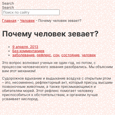
Search
Search
Главная
-
Человек
-
Почему человек зевает?
Почему человек зевает?
9 апреля, 2013
Без комментариев
заболевание
,
рефлекс
,
сон
,
состояние
,
человек
Это вопрос волновал ученых не один год, но потом, с
процессом человеческого зевания разобрались. Мы объясним
вам этот механизм!
Судорожное вдыхание и выдыхание воздуха с открытым ртом
– это, несомненно, рефлекторный акт, который присущ высшим
позвоночным животным, а также пресмыкающимся и
обитателям морей. Этот рефлекс помогает человеку
приспособиться к обстоятельствам, и организм лучше
усваивает кислород.