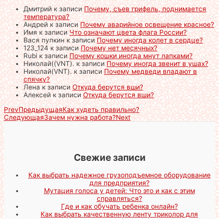
Дмитрий
к записи
Почему, съев грифель, поднимается
температура?
Андрей
к записи
Почему аварийное освещение красное?
Имя
к записи
Что означают цвета флага России?
Вася пупкин
к записи
Почему иногда колет в сердце?
123_124
к записи
Почему нет месячных?
Rubi
к записи
Почему кошки иногда мнут лапками?
Николай((VNT).
к записи
Почему иногда звенит в ушах?
Николай(VNT).
к записи
Почему медведи впадают в
спячку?
Лена
к записи
Откуда берутся вши?
Алексей
к записи
Откуда берутся вши?
Prev
Предыдущая
Как худеть правильно?
Следующая
Зачем нужна работа?
Next
Свежие записи
Как выбрать надежное грузоподъемное оборудование
для предприятия?
Мутация голоса у детей: Что это и как с этим
справляться?
Где и как обучать ребенка онлайн?
Как выбрать качественную ленту триколор для