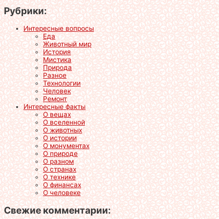
Рубрики:
Интересные вопросы
Еда
Животный мир
История
Мистика
Природа
Разное
Технологии
Человек
Ремонт
Интересные факты
О вещах
О вселенной
О животных
О истории
О монументах
О природе
О разном
О странах
О технике
О финансах
О человеке
Свежие комментарии: