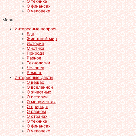
О технике
О финансах
О человеке
Menu
Интересные вопросы
Еда
Животный мир
История
Мистика
Природа
Разное
Технологии
Человек
Ремонт
Интересные факты
О вещах
О вселенной
О животных
О истории
О монументах
О природе
О разном
О странах
О технике
О финансах
О человеке