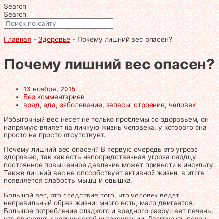
Search
Search
Главная
-
Здоровье
-
Почему лишний вес опасен?
Почему лишний вес опасен?
13 ноября, 2015
Без комментариев
вред
,
еда
,
заболевание
,
запасы
,
строение
,
человек
Избыточный вес несет не только проблемы со здоровьем, он
напрямую влияет на личную жизнь человека, у которого она
просто на просто отсутствует.
Почему лишний вес опасен? В первую очередь это угроза
здоровью, так как есть непосредственная угроза сердцу,
постоянное повышенное давление может привести к инсульту.
Также лишний вес не способствует активной жизни, в итоге
появляется слабость мышц и одышка.
Большой вес, это следствие того, что человек ведет
неправильный образ жизни: много есть, мало двигается.
Большое потребление сладкого и вредного разрушает печень,
что приводит к хронической интоксикации. Разгрузить печень