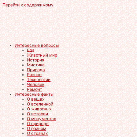
Перейти к содержимому
Интересные вопросы
Еда
Животный мир
История
Мистика
Природа
Разное
Технологии
Человек
Ремонт
Интересные факты
О вещах
О вселенной
О животных
О истории
О монументах
О природе
О разном
О странах