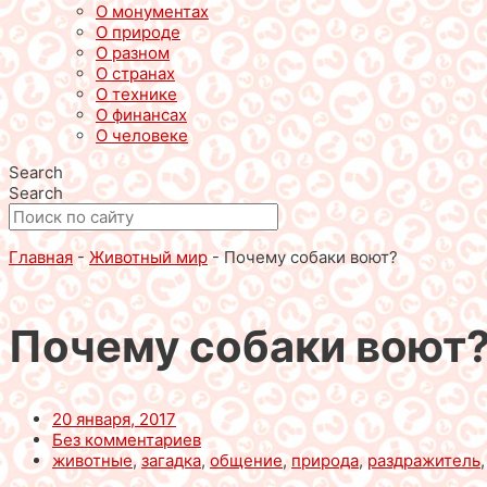
О монументах
О природе
О разном
О странах
О технике
О финансах
О человеке
Search
Search
Главная
-
Животный мир
-
Почему собаки воют?
Почему собаки воют
20 января, 2017
Без комментариев
животные
,
загадка
,
общение
,
природа
,
раздражитель