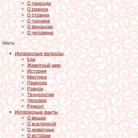
О природе
О разном
О странах
О технике
О финансах
О человеке
Menu
Интересные вопросы
Еда
Животный мир
История
Мистика
Природа
Разное
Технологии
Человек
Ремонт
Интересные факты
О вещах
О вселенной
О животных
О истории