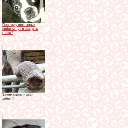
Почему у некоторых
собак могут выпадать
глаза?
Зачем слону нужен
хобот?