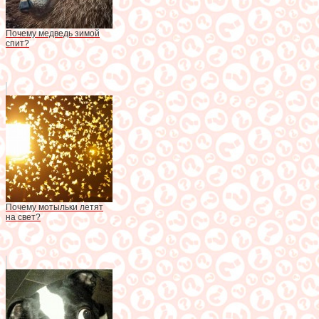
Почему медведь зимой
спит?
Почему мотыльки летят
на свет?