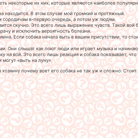
еть некоторые их них, которые являются наиболее популяр
а находится. В этом случае мой громкий и протяжный.
м сородичам в-первую очередь, а потом уж людям.
ановится скучно. Это всего лишь выражение чувств. Такой в
 врачу и исключить вероятность болезни.
ина. Если собака начала выть в вашем присутствии, то стои
ами. Они слышат как поют люди или играет музыка и начинаю
 на вой. Это всего лишь реакция и собака показывает, что 
 могут «выть на луну».
 хозяину почему воет его собака не так уж и сложно. Стоит