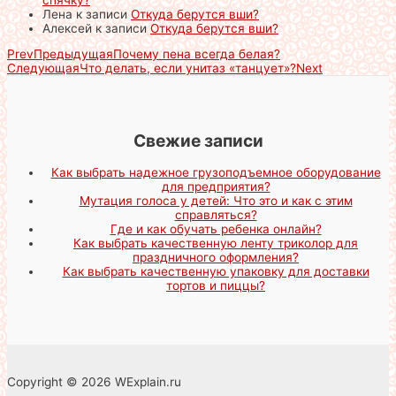
Лена
к записи
Откуда берутся вши?
Алексей
к записи
Откуда берутся вши?
Prev
Предыдущая
Почему пена всегда белая?
Следующая
Что делать, если унитаз «танцует»?
Next
Свежие записи
Как выбрать надежное грузоподъемное оборудование
для предприятия?
Мутация голоса у детей: Что это и как с этим
справляться?
Где и как обучать ребенка онлайн?
Как выбрать качественную ленту триколор для
праздничного оформления?
Как выбрать качественную упаковку для доставки
тортов и пиццы?
Copyright © 2026 WExplain.ru