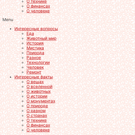
О технике
О финансах
О человеке
Menu
Интересные вопросы
Еда
Животный мир
История
Мистика
Природа
Разное
Технологии
Человек
Ремонт
Интересные факты
О вещах
О вселенной
О животных
О истории
О монументах
О природе
О разном
О странах
О технике
О финансах
О человеке