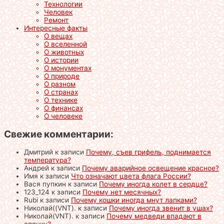
Технологии
Человек
Ремонт
Интересные факты
О вещах
О вселенной
О животных
О истории
О монументах
О природе
О разном
О странах
О технике
О финансах
О человеке
Свежие комментарии:
Дмитрий
к записи
Почему, съев грифель, поднимается
температура?
Андрей
к записи
Почему аварийное освещение красное?
Имя
к записи
Что означают цвета флага России?
Вася пупкин
к записи
Почему иногда колет в сердце?
123_124
к записи
Почему нет месячных?
Rubi
к записи
Почему кошки иногда мнут лапками?
Николай((VNT).
к записи
Почему иногда звенит в ушах?
Николай(VNT).
к записи
Почему медведи впадают в
спячку?