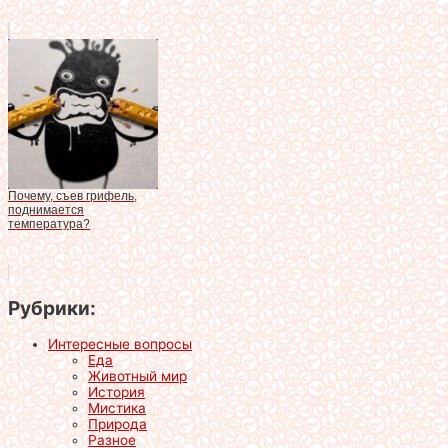
Почему, съев грифель,
поднимается
температура?
Рубрики:
Интересные вопросы
Еда
Животный мир
История
Мистика
Природа
Разное