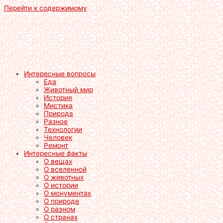
Перейти к содержимому
Интересные вопросы
Еда
Животный мир
История
Мистика
Природа
Разное
Технологии
Человек
Ремонт
Интересные факты
О вещах
О вселенной
О животных
О истории
О монументах
О природе
О разном
О странах