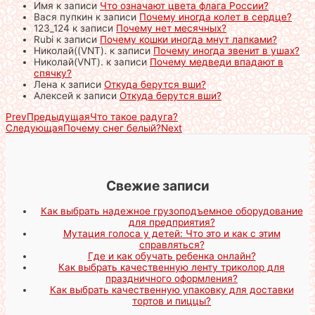
Имя
к записи
Что означают цвета флага России?
Вася пупкин
к записи
Почему иногда колет в сердце?
123_124
к записи
Почему нет месячных?
Rubi
к записи
Почему кошки иногда мнут лапками?
Николай((VNT).
к записи
Почему иногда звенит в ушах?
Николай(VNT).
к записи
Почему медведи впадают в
спячку?
Лена
к записи
Откуда берутся вши?
Алексей
к записи
Откуда берутся вши?
Prev
Предыдущая
Что такое радуга?
Следующая
Почему снег белый?
Next
Свежие записи
Как выбрать надежное грузоподъемное оборудование
для предприятия?
Мутация голоса у детей: Что это и как с этим
справляться?
Где и как обучать ребенка онлайн?
Как выбрать качественную ленту триколор для
праздничного оформления?
Как выбрать качественную упаковку для доставки
тортов и пиццы?