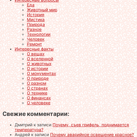
Интересные вопросы
Еда
Животный мир
История
Мистика
Природа
Разное
Технологии
Человек
Ремонт
Интересные факты
О вещах
О вселенной
О животных
О истории
О монументах
О природе
О разном
О странах
О технике
О финансах
О человеке
Свежие комментарии:
Дмитрий
к записи
Почему, съев грифель, поднимается
температура?
Андрей
к записи
Почему аварийное освещение красное?