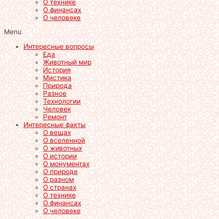
О технике
О финансах
О человеке
Menu
Интересные вопросы
Еда
Животный мир
История
Мистика
Природа
Разное
Технологии
Человек
Ремонт
Интересные факты
О вещах
О вселенной
О животных
О истории
О монументах
О природе
О разном
О странах
О технике
О финансах
О человеке