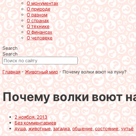
О монументах
О природе
О разном
О странах
О технике
О финансах
О человеке
Search
Search
Главная
-
Животный мир
-
Почему волки воют на луну?
Почему волки воют н
2 ноября, 2013
Без комментариев
душа
,
животные
,
загадка
,
общение
,
состояние
,
чутьё