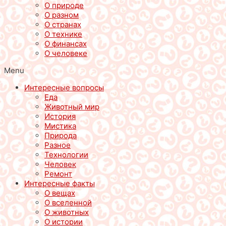
О природе
О разном
О странах
О технике
О финансах
О человеке
Menu
Интересные вопросы
Еда
Животный мир
История
Мистика
Природа
Разное
Технологии
Человек
Ремонт
Интересные факты
О вещах
О вселенной
О животных
О истории