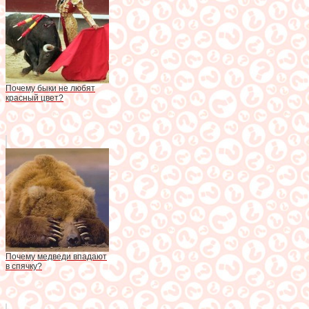
Почему быки не любят
красный цвет?
Почему медведи впадают
в спячку?