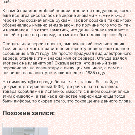
лай.
К самой правдоподобной версии относится следующая, когда
еще все игра рисовалась на экране знаками «!», «+» и «-«, а
герои игры обозначались буквам. Так вот собака в таких играх
обозначалась именно этим знаком, по причине того что он так
и назывался. Но стоит заметить, что данный знак называют в
нашей стране по разному, это может быть даже крякозябра.
Официальная версия проста, американский компьютерщик
Томлинсон, смог отправить по интернету первое электронное
сообщение в 1971 году. Он просто придумал вид электронного
адреса, отделив этим знаком имя от сервера. Откуда взялся
этот знак на клавиатуре? Оказывается, что данный знак
перекочевал на клавиатуру с пишущих машинок, а сам он
появился на клавиатуре машинок еще в 1885 году.
Но символу «@» гораздо больше лет, так как был найден
документ датированный 1536, где речь шла о поставках
товара кораблями в Испанию. Емкости с вином обозначались
этим символом, а так как в качестве мерной единицы тогда
были амфоры, то скорее всего, это сокращение данного слова.
Похожие записи: