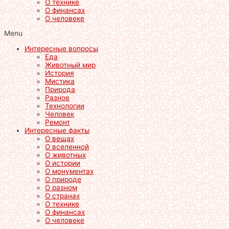
О технике
О финансах
О человеке
Menu
Интересные вопросы
Еда
Животный мир
История
Мистика
Природа
Разное
Технологии
Человек
Ремонт
Интересные факты
О вещах
О вселенной
О животных
О истории
О монументах
О природе
О разном
О странах
О технике
О финансах
О человеке