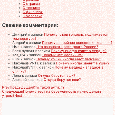
О странах
О технике
О финансах
О человеке
Свежие комментарии:
Дмитрий
к записи
Почему, съев грифель, поднимается
температура?
Андрей
к записи
Почему аварийное освещение красное?
Имя
к записи
Что означают цвета флага России?
Вася пупкин
к записи
Почему иногда колет в сердце?
123_124
к записи
Почему нет месячных?
Rubi
к записи
Почему кошки иногда мнут лапками?
Николай((VNT).
к записи
Почему иногда звенит в ушах?
Николай(VNT).
к записи
Почему медведи впадают в
спячку?
Лена
к записи
Откуда берутся вши?
Алексей
к записи
Откуда берутся вши?
Prev
Предыдущая
Кто такой аутист?
Следующая
Почему тест на беременность нужно делать
утром?
Next