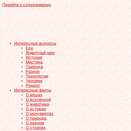
Перейти к содержимому
Интересные вопросы
Еда
Животный мир
История
Мистика
Природа
Разное
Технологии
Человек
Ремонт
Интересные факты
О вещах
О вселенной
О животных
О истории
О монументах
О природе
О разном
О странах