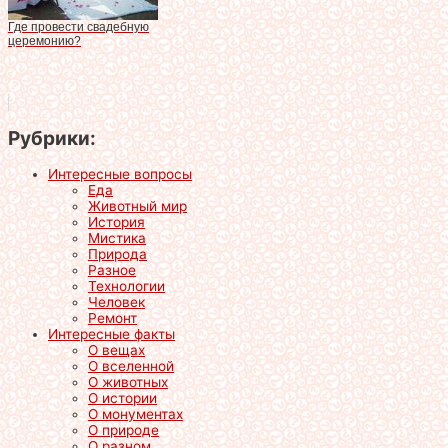
Где провести свадебную
церемонию?
Рубрики:
Интересные вопросы
Еда
Животный мир
История
Мистика
Природа
Разное
Технологии
Человек
Ремонт
Интересные факты
О вещах
О вселенной
О животных
О истории
О монументах
О природе
О разном