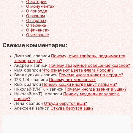
О истории
О монументах
О природе
О разном
О странах
О технике
О финансах
О человеке
Свежие комментарии:
Дмитрий
к записи
Почему, съев грифель, поднимается
температура?
Андрей
к записи
Почему аварийное освещение красное?
Имя
к записи
Что означают цвета флага России?
Вася пупкин
к записи
Почему иногда колет в сердце?
123_124
к записи
Почему нет месячных?
Rubi
к записи
Почему кошки иногда мнут лапками?
Николай((VNT).
к записи
Почему иногда звенит в ушах?
Николай(VNT).
к записи
Почему медведи впадают в
спячку?
Лена
к записи
Откуда берутся вши?
Алексей
к записи
Откуда берутся вши?