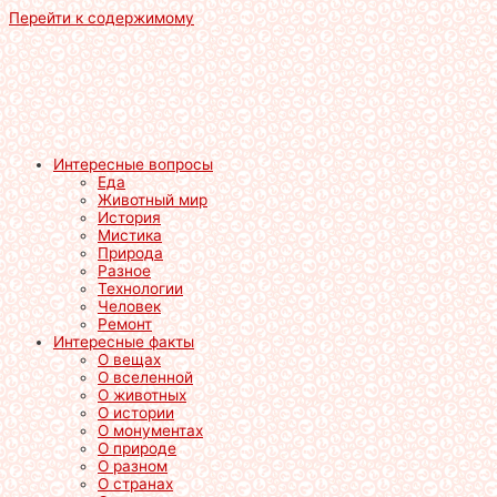
Перейти к содержимому
Интересные вопросы
Еда
Животный мир
История
Мистика
Природа
Разное
Технологии
Человек
Ремонт
Интересные факты
О вещах
О вселенной
О животных
О истории
О монументах
О природе
О разном
О странах