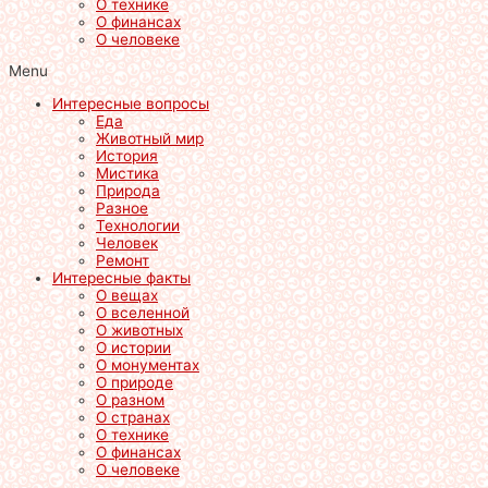
О технике
О финансах
О человеке
Menu
Интересные вопросы
Еда
Животный мир
История
Мистика
Природа
Разное
Технологии
Человек
Ремонт
Интересные факты
О вещах
О вселенной
О животных
О истории
О монументах
О природе
О разном
О странах
О технике
О финансах
О человеке