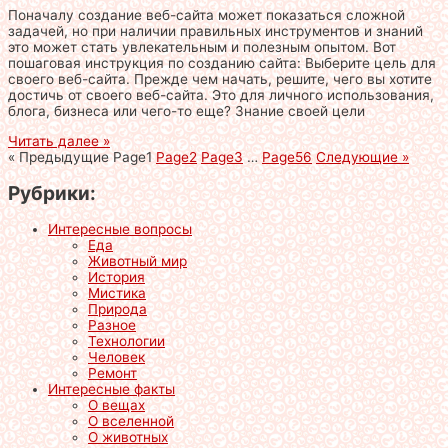
Поначалу создание веб-сайта может показаться сложной
задачей, но при наличии правильных инструментов и знаний
это может стать увлекательным и полезным опытом. Вот
пошаговая инструкция по созданию сайта: Выберите цель для
своего веб-сайта. Прежде чем начать, решите, чего вы хотите
достичь от своего веб-сайта. Это для личного использования,
блога, бизнеса или чего-то еще? Знание своей цели
Читать далее »
« Предыдущие
Page
1
Page
2
Page
3
…
Page
56
Следующие »
Рубрики:
Интересные вопросы
Еда
Животный мир
История
Мистика
Природа
Разное
Технологии
Человек
Ремонт
Интересные факты
О вещах
О вселенной
О животных