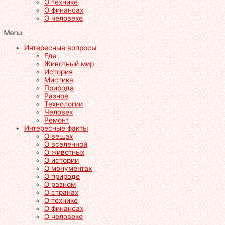
О технике
О финансах
О человеке
Menu
Интересные вопросы
Еда
Животный мир
История
Мистика
Природа
Разное
Технологии
Человек
Ремонт
Интересные факты
О вещах
О вселенной
О животных
О истории
О монументах
О природе
О разном
О странах
О технике
О финансах
О человеке