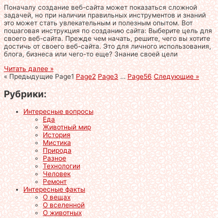
Поначалу создание веб-сайта может показаться сложной
задачей, но при наличии правильных инструментов и знаний
это может стать увлекательным и полезным опытом. Вот
пошаговая инструкция по созданию сайта: Выберите цель для
своего веб-сайта. Прежде чем начать, решите, чего вы хотите
достичь от своего веб-сайта. Это для личного использования,
блога, бизнеса или чего-то еще? Знание своей цели
Читать далее »
« Предыдущие
Page
1
Page
2
Page
3
…
Page
56
Следующие »
Рубрики:
Интересные вопросы
Еда
Животный мир
История
Мистика
Природа
Разное
Технологии
Человек
Ремонт
Интересные факты
О вещах
О вселенной
О животных