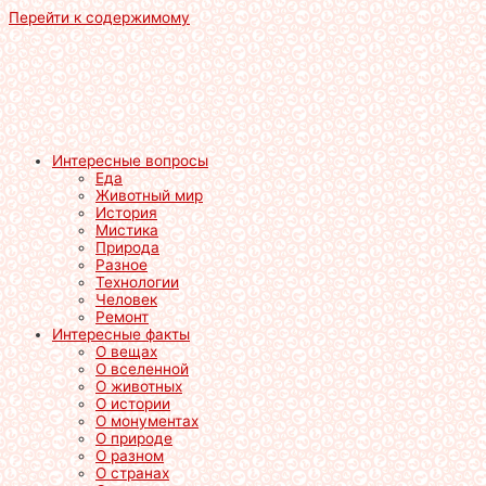
Перейти к содержимому
Интересные вопросы
Еда
Животный мир
История
Мистика
Природа
Разное
Технологии
Человек
Ремонт
Интересные факты
О вещах
О вселенной
О животных
О истории
О монументах
О природе
О разном
О странах