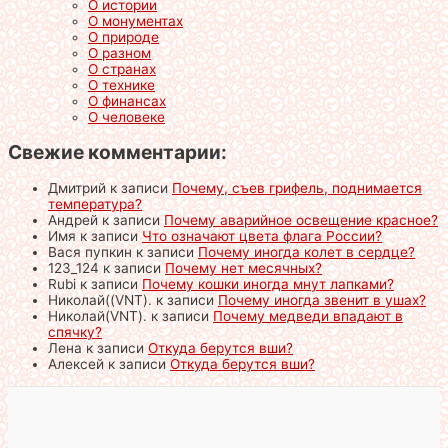
О истории
О монументах
О природе
О разном
О странах
О технике
О финансах
О человеке
Свежие комментарии:
Дмитрий
к записи
Почему, съев грифель, поднимается
температура?
Андрей
к записи
Почему аварийное освещение красное?
Имя
к записи
Что означают цвета флага России?
Вася пупкин
к записи
Почему иногда колет в сердце?
123_124
к записи
Почему нет месячных?
Rubi
к записи
Почему кошки иногда мнут лапками?
Николай((VNT).
к записи
Почему иногда звенит в ушах?
Николай(VNT).
к записи
Почему медведи впадают в
спячку?
Лена
к записи
Откуда берутся вши?
Алексей
к записи
Откуда берутся вши?