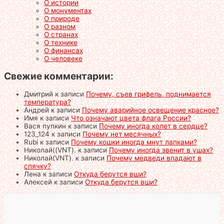
О истории
О монументах
О природе
О разном
О странах
О технике
О финансах
О человеке
Свежие комментарии:
Дмитрий
к записи
Почему, съев грифель, поднимается
температура?
Андрей
к записи
Почему аварийное освещение красное?
Имя
к записи
Что означают цвета флага России?
Вася пупкин
к записи
Почему иногда колет в сердце?
123_124
к записи
Почему нет месячных?
Rubi
к записи
Почему кошки иногда мнут лапками?
Николай((VNT).
к записи
Почему иногда звенит в ушах?
Николай(VNT).
к записи
Почему медведи впадают в
спячку?
Лена
к записи
Откуда берутся вши?
Алексей
к записи
Откуда берутся вши?