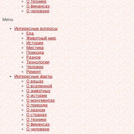
О технике
О финансах
О человеке
Menu
Интересные вопросы
Еда
Животный мир
История
Мистика
Природа
Разное
Технологии
Человек
Ремонт
Интересные факты
О вещах
О вселенной
О животных
О истории
О монументах
О природе
О разном
О странах
О технике
О финансах
О человеке