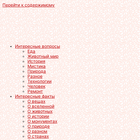
Перейти к содержимому
Интересные вопросы
Еда
Животный мир
История
Мистика
Природа
Разное
Технологии
Человек
Ремонт
Интересные факты
О вещах
О вселенной
О животных
О истории
О монументах
О природе
О разном
О странах