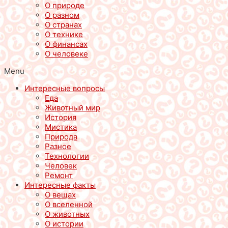
О природе
О разном
О странах
О технике
О финансах
О человеке
Menu
Интересные вопросы
Еда
Животный мир
История
Мистика
Природа
Разное
Технологии
Человек
Ремонт
Интересные факты
О вещах
О вселенной
О животных
О истории