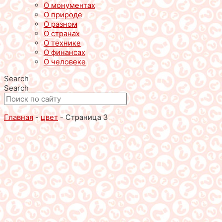
О монументах
О природе
О разном
О странах
О технике
О финансах
О человеке
Search
Search
Главная
-
цвет
-
Страница 3