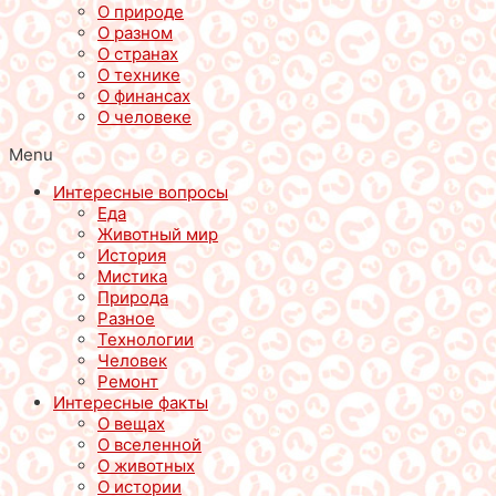
О природе
О разном
О странах
О технике
О финансах
О человеке
Menu
Интересные вопросы
Еда
Животный мир
История
Мистика
Природа
Разное
Технологии
Человек
Ремонт
Интересные факты
О вещах
О вселенной
О животных
О истории