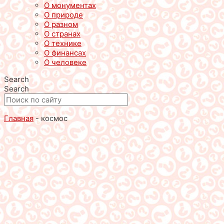
О монументах
О природе
О разном
О странах
О технике
О финансах
О человеке
Search
Search
Главная
-
космос