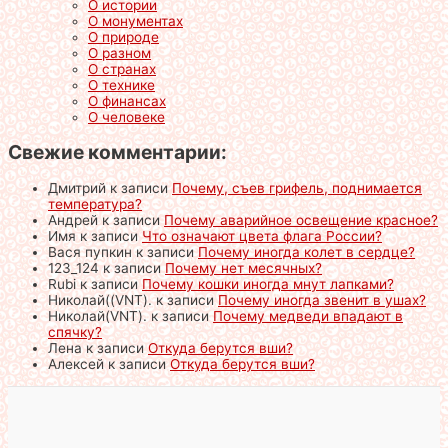
О истории
О монументах
О природе
О разном
О странах
О технике
О финансах
О человеке
Свежие комментарии:
Дмитрий
к записи
Почему, съев грифель, поднимается
температура?
Андрей
к записи
Почему аварийное освещение красное?
Имя
к записи
Что означают цвета флага России?
Вася пупкин
к записи
Почему иногда колет в сердце?
123_124
к записи
Почему нет месячных?
Rubi
к записи
Почему кошки иногда мнут лапками?
Николай((VNT).
к записи
Почему иногда звенит в ушах?
Николай(VNT).
к записи
Почему медведи впадают в
спячку?
Лена
к записи
Откуда берутся вши?
Алексей
к записи
Откуда берутся вши?