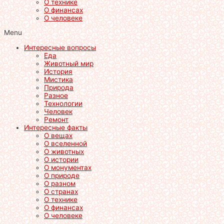
О технике
О финансах
О человеке
Menu
Интересные вопросы
Еда
Животный мир
История
Мистика
Природа
Разное
Технологии
Человек
Ремонт
Интересные факты
О вещах
О вселенной
О животных
О истории
О монументах
О природе
О разном
О странах
О технике
О финансах
О человеке