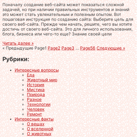
Поначалу создание веб-сайта может показаться сложной
задачей, но при наличии правильных инструментов и знаний
это может стать увлекательным и полезным опытом. Вот
пошаговая инструкция по созданию сайта: Выберите цель для
своего веб-сайта. Прежде чем начать, решите, чего вы хотите
достичь от своего веб-сайта. Это для личного использования,
блога, бизнеса или чего-то еще? Знание своей цели
Читать далее »
« Предыдущие
Page
1
Page
2
Page
3
…
Page
56
Следующие »
Рубрики:
Интересные вопросы
Еда
Животный мир
История
Мистика
Природа
Разное
Технологии
Человек
Ремонт
Интересные факты
О вещах
О вселенной
О животных