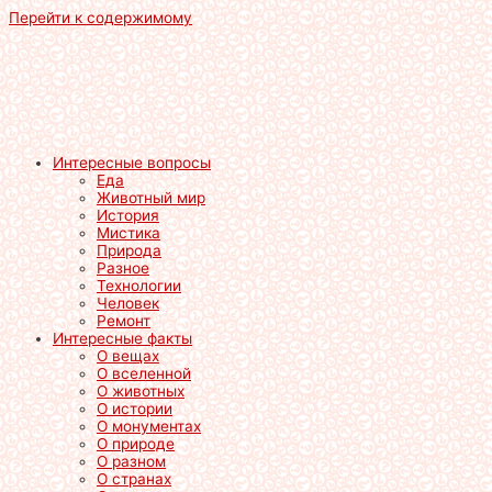
Перейти к содержимому
Интересные вопросы
Еда
Животный мир
История
Мистика
Природа
Разное
Технологии
Человек
Ремонт
Интересные факты
О вещах
О вселенной
О животных
О истории
О монументах
О природе
О разном
О странах