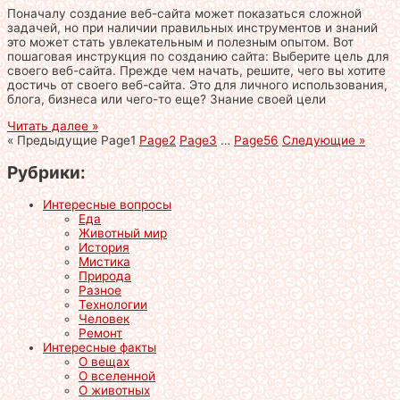
Поначалу создание веб-сайта может показаться сложной
задачей, но при наличии правильных инструментов и знаний
это может стать увлекательным и полезным опытом. Вот
пошаговая инструкция по созданию сайта: Выберите цель для
своего веб-сайта. Прежде чем начать, решите, чего вы хотите
достичь от своего веб-сайта. Это для личного использования,
блога, бизнеса или чего-то еще? Знание своей цели
Читать далее »
« Предыдущие
Page
1
Page
2
Page
3
…
Page
56
Следующие »
Рубрики:
Интересные вопросы
Еда
Животный мир
История
Мистика
Природа
Разное
Технологии
Человек
Ремонт
Интересные факты
О вещах
О вселенной
О животных