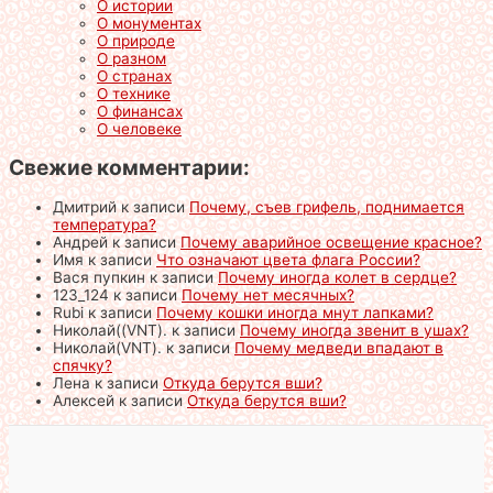
О истории
О монументах
О природе
О разном
О странах
О технике
О финансах
О человеке
Свежие комментарии:
Дмитрий
к записи
Почему, съев грифель, поднимается
температура?
Андрей
к записи
Почему аварийное освещение красное?
Имя
к записи
Что означают цвета флага России?
Вася пупкин
к записи
Почему иногда колет в сердце?
123_124
к записи
Почему нет месячных?
Rubi
к записи
Почему кошки иногда мнут лапками?
Николай((VNT).
к записи
Почему иногда звенит в ушах?
Николай(VNT).
к записи
Почему медведи впадают в
спячку?
Лена
к записи
Откуда берутся вши?
Алексей
к записи
Откуда берутся вши?