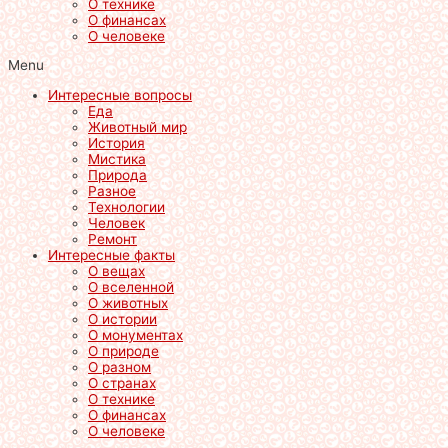
О технике
О финансах
О человеке
Menu
Интересные вопросы
Еда
Животный мир
История
Мистика
Природа
Разное
Технологии
Человек
Ремонт
Интересные факты
О вещах
О вселенной
О животных
О истории
О монументах
О природе
О разном
О странах
О технике
О финансах
О человеке