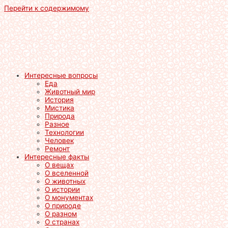
Перейти к содержимому
Интересные вопросы
Еда
Животный мир
История
Мистика
Природа
Разное
Технологии
Человек
Ремонт
Интересные факты
О вещах
О вселенной
О животных
О истории
О монументах
О природе
О разном
О странах