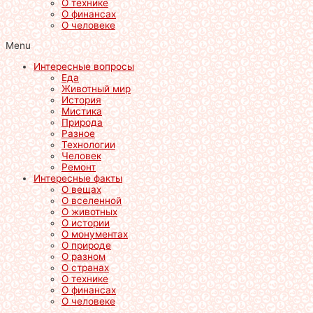
О технике
О финансах
О человеке
Menu
Интересные вопросы
Еда
Животный мир
История
Мистика
Природа
Разное
Технологии
Человек
Ремонт
Интересные факты
О вещах
О вселенной
О животных
О истории
О монументах
О природе
О разном
О странах
О технике
О финансах
О человеке