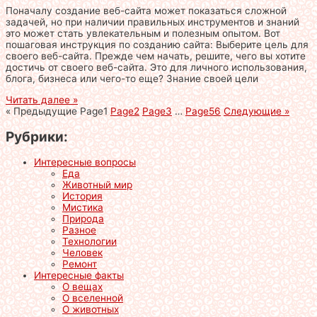
Поначалу создание веб-сайта может показаться сложной
задачей, но при наличии правильных инструментов и знаний
это может стать увлекательным и полезным опытом. Вот
пошаговая инструкция по созданию сайта: Выберите цель для
своего веб-сайта. Прежде чем начать, решите, чего вы хотите
достичь от своего веб-сайта. Это для личного использования,
блога, бизнеса или чего-то еще? Знание своей цели
Читать далее »
« Предыдущие
Page
1
Page
2
Page
3
…
Page
56
Следующие »
Рубрики:
Интересные вопросы
Еда
Животный мир
История
Мистика
Природа
Разное
Технологии
Человек
Ремонт
Интересные факты
О вещах
О вселенной
О животных