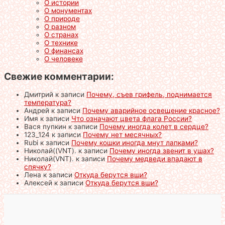
О истории
О монументах
О природе
О разном
О странах
О технике
О финансах
О человеке
Свежие комментарии:
Дмитрий
к записи
Почему, съев грифель, поднимается
температура?
Андрей
к записи
Почему аварийное освещение красное?
Имя
к записи
Что означают цвета флага России?
Вася пупкин
к записи
Почему иногда колет в сердце?
123_124
к записи
Почему нет месячных?
Rubi
к записи
Почему кошки иногда мнут лапками?
Николай((VNT).
к записи
Почему иногда звенит в ушах?
Николай(VNT).
к записи
Почему медведи впадают в
спячку?
Лена
к записи
Откуда берутся вши?
Алексей
к записи
Откуда берутся вши?