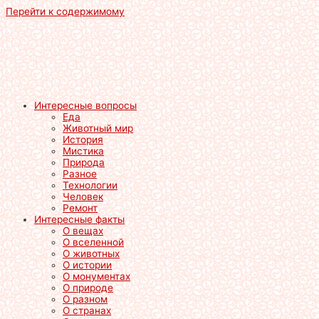
Перейти к содержимому
Интересные вопросы
Еда
Животный мир
История
Мистика
Природа
Разное
Технологии
Человек
Ремонт
Интересные факты
О вещах
О вселенной
О животных
О истории
О монументах
О природе
О разном
О странах