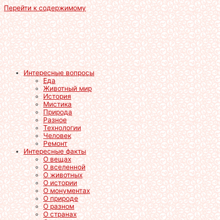
Перейти к содержимому
Интересные вопросы
Еда
Животный мир
История
Мистика
Природа
Разное
Технологии
Человек
Ремонт
Интересные факты
О вещах
О вселенной
О животных
О истории
О монументах
О природе
О разном
О странах