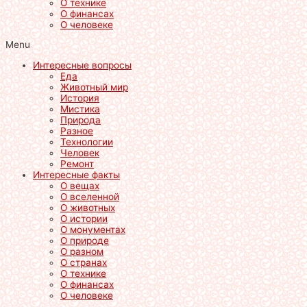
О технике
О финансах
О человеке
Menu
Интересные вопросы
Еда
Животный мир
История
Мистика
Природа
Разное
Технологии
Человек
Ремонт
Интересные факты
О вещах
О вселенной
О животных
О истории
О монументах
О природе
О разном
О странах
О технике
О финансах
О человеке