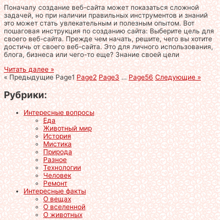
Поначалу создание веб-сайта может показаться сложной
задачей, но при наличии правильных инструментов и знаний
это может стать увлекательным и полезным опытом. Вот
пошаговая инструкция по созданию сайта: Выберите цель для
своего веб-сайта. Прежде чем начать, решите, чего вы хотите
достичь от своего веб-сайта. Это для личного использования,
блога, бизнеса или чего-то еще? Знание своей цели
Читать далее »
« Предыдущие
Page
1
Page
2
Page
3
…
Page
56
Следующие »
Рубрики:
Интересные вопросы
Еда
Животный мир
История
Мистика
Природа
Разное
Технологии
Человек
Ремонт
Интересные факты
О вещах
О вселенной
О животных