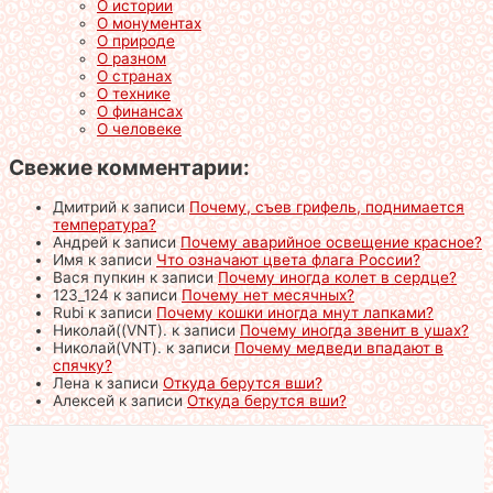
О истории
О монументах
О природе
О разном
О странах
О технике
О финансах
О человеке
Свежие комментарии:
Дмитрий
к записи
Почему, съев грифель, поднимается
температура?
Андрей
к записи
Почему аварийное освещение красное?
Имя
к записи
Что означают цвета флага России?
Вася пупкин
к записи
Почему иногда колет в сердце?
123_124
к записи
Почему нет месячных?
Rubi
к записи
Почему кошки иногда мнут лапками?
Николай((VNT).
к записи
Почему иногда звенит в ушах?
Николай(VNT).
к записи
Почему медведи впадают в
спячку?
Лена
к записи
Откуда берутся вши?
Алексей
к записи
Откуда берутся вши?