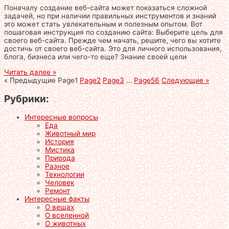
Поначалу создание веб-сайта может показаться сложной
задачей, но при наличии правильных инструментов и знаний
это может стать увлекательным и полезным опытом. Вот
пошаговая инструкция по созданию сайта: Выберите цель для
своего веб-сайта. Прежде чем начать, решите, чего вы хотите
достичь от своего веб-сайта. Это для личного использования,
блога, бизнеса или чего-то еще? Знание своей цели
Читать далее »
« Предыдущие
Page
1
Page
2
Page
3
…
Page
56
Следующие »
Рубрики:
Интересные вопросы
Еда
Животный мир
История
Мистика
Природа
Разное
Технологии
Человек
Ремонт
Интересные факты
О вещах
О вселенной
О животных