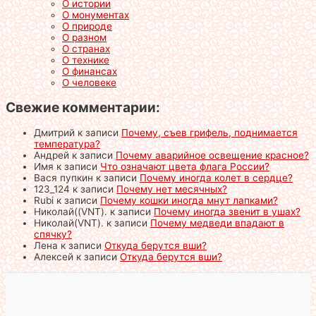
О истории
О монументах
О природе
О разном
О странах
О технике
О финансах
О человеке
Свежие комментарии:
Дмитрий
к записи
Почему, съев грифель, поднимается
температура?
Андрей
к записи
Почему аварийное освещение красное?
Имя
к записи
Что означают цвета флага России?
Вася пупкин
к записи
Почему иногда колет в сердце?
123_124
к записи
Почему нет месячных?
Rubi
к записи
Почему кошки иногда мнут лапками?
Николай((VNT).
к записи
Почему иногда звенит в ушах?
Николай(VNT).
к записи
Почему медведи впадают в
спячку?
Лена
к записи
Откуда берутся вши?
Алексей
к записи
Откуда берутся вши?