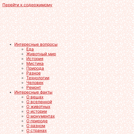
Перейти к содержимому
Интересные вопросы
Еда
Животный мир
История
Мистика
Природа
Разное
Технологии
Человек
Ремонт
Интересные факты
О вещах
О вселенной
О животных
О истории
О монументах
О природе
О разном
О странах