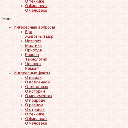
О технике
О финансах
О человеке
Menu
Интересные вопросы
Еда
Животный мир
История
Мистика
Природа
Разное
Технологии
Человек
Ремонт
Интересные факты
О вещах
О вселенной
О животных
О истории
О монументах
О природе
О разном
О странах
О технике
О финансах
О человеке