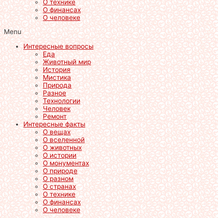
О технике
О финансах
О человеке
Menu
Интересные вопросы
Еда
Животный мир
История
Мистика
Природа
Разное
Технологии
Человек
Ремонт
Интересные факты
О вещах
О вселенной
О животных
О истории
О монументах
О природе
О разном
О странах
О технике
О финансах
О человеке