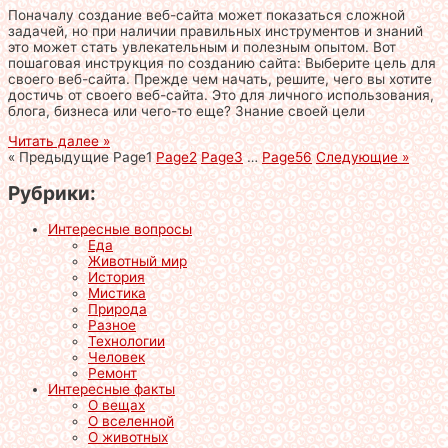
Поначалу создание веб-сайта может показаться сложной
задачей, но при наличии правильных инструментов и знаний
это может стать увлекательным и полезным опытом. Вот
пошаговая инструкция по созданию сайта: Выберите цель для
своего веб-сайта. Прежде чем начать, решите, чего вы хотите
достичь от своего веб-сайта. Это для личного использования,
блога, бизнеса или чего-то еще? Знание своей цели
Читать далее »
« Предыдущие
Page
1
Page
2
Page
3
…
Page
56
Следующие »
Рубрики:
Интересные вопросы
Еда
Животный мир
История
Мистика
Природа
Разное
Технологии
Человек
Ремонт
Интересные факты
О вещах
О вселенной
О животных