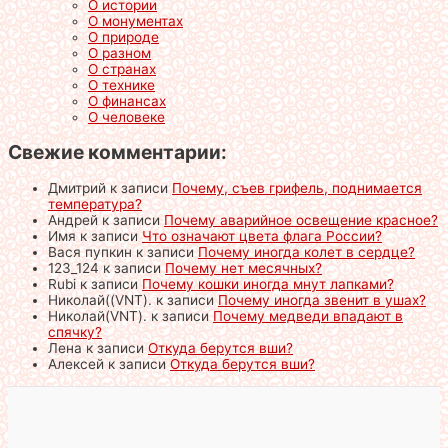
О истории
О монументах
О природе
О разном
О странах
О технике
О финансах
О человеке
Свежие комментарии:
Дмитрий
к записи
Почему, съев грифель, поднимается
температура?
Андрей
к записи
Почему аварийное освещение красное?
Имя
к записи
Что означают цвета флага России?
Вася пупкин
к записи
Почему иногда колет в сердце?
123_124
к записи
Почему нет месячных?
Rubi
к записи
Почему кошки иногда мнут лапками?
Николай((VNT).
к записи
Почему иногда звенит в ушах?
Николай(VNT).
к записи
Почему медведи впадают в
спячку?
Лена
к записи
Откуда берутся вши?
Алексей
к записи
Откуда берутся вши?