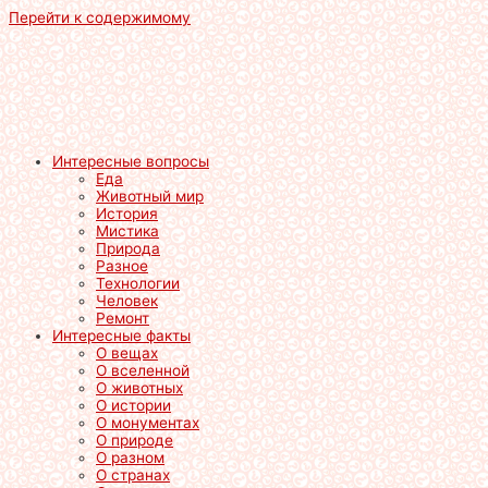
Перейти к содержимому
Интересные вопросы
Еда
Животный мир
История
Мистика
Природа
Разное
Технологии
Человек
Ремонт
Интересные факты
О вещах
О вселенной
О животных
О истории
О монументах
О природе
О разном
О странах