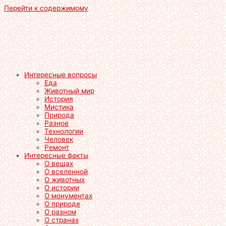
Перейти к содержимому
Интересные вопросы
Еда
Животный мир
История
Мистика
Природа
Разное
Технологии
Человек
Ремонт
Интересные факты
О вещах
О вселенной
О животных
О истории
О монументах
О природе
О разном
О странах