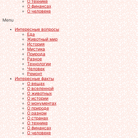
О технике
О финансах
О человеке
Menu
Интересные вопросы
Еда
Животный мир
История
Мистика
Природа
Разное
Технологии
Человек
Ремонт
Интересные факты
О вещах
О вселенной
О животных
О истории
О монументах
О природе
О разном
О странах
О технике
О финансах
О человеке