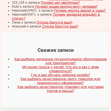
123_124
к записи
Почему нет месячных?
Rubi
к записи
Почему кошки иногда мнут лапками?
Николай((VNT).
к записи
Почему иногда звенит в ушах?
Николай(VNT).
к записи
Почему медведи впадают в
спячку?
Лена
к записи
Откуда берутся вши?
Алексей
к записи
Откуда берутся вши?
Свежие записи
Как выбрать надежное грузоподъемное оборудование
для предприятия?
Мутация голоса у детей: Что это и как с этим
справляться?
Где и как обучать ребенка онлайн?
Как выбрать качественную ленту триколор для
праздничного оформления?
Как выбрать качественную упаковку для доставки
тортов и пиццы?