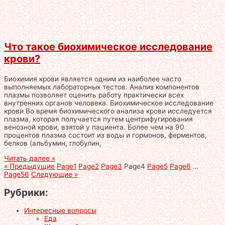
Что такое биохимическое исследование
крови?
Биохимия крови является одним из наиболее часто
выполняемых лабораторных тестов. Анализ компонентов
плазмы позволяет оценить работу практически всех
внутренних органов человека. Биохимическое исследование
крови Во время биохимического анализа крови исследуется
плазма, которая получается путем центрифугирования
венозной крови, взятой у пациента. Более чем на 90
процентов плазма состоит из воды и гормонов, ферментов,
белков (альбумин, глобулин,
Читать далее »
« Предыдущие
Page
1
Page
2
Page
3
Page
4
Page
5
Page
6
…
Page
56
Следующие »
Рубрики:
Интересные вопросы
Еда