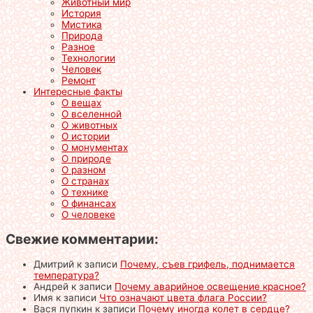
Животный мир
История
Мистика
Природа
Разное
Технологии
Человек
Ремонт
Интересные факты
О вещах
О вселенной
О животных
О истории
О монументах
О природе
О разном
О странах
О технике
О финансах
О человеке
Свежие комментарии:
Дмитрий
к записи
Почему, съев грифель, поднимается
температура?
Андрей
к записи
Почему аварийное освещение красное?
Имя
к записи
Что означают цвета флага России?
Вася пупкин
к записи
Почему иногда колет в сердце?