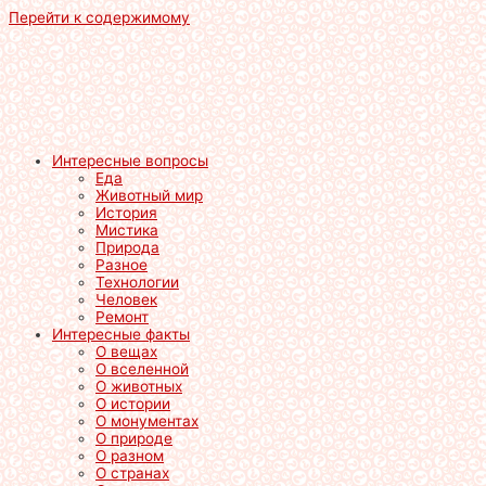
Перейти к содержимому
Интересные вопросы
Еда
Животный мир
История
Мистика
Природа
Разное
Технологии
Человек
Ремонт
Интересные факты
О вещах
О вселенной
О животных
О истории
О монументах
О природе
О разном
О странах