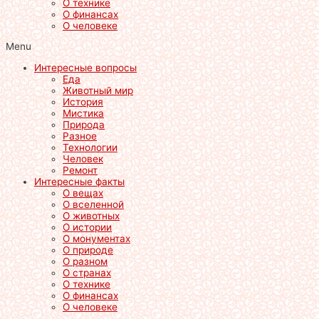
О технике
О финансах
О человеке
Menu
Интересные вопросы
Еда
Животный мир
История
Мистика
Природа
Разное
Технологии
Человек
Ремонт
Интересные факты
О вещах
О вселенной
О животных
О истории
О монументах
О природе
О разном
О странах
О технике
О финансах
О человеке