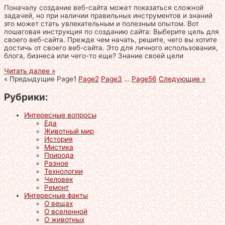
Поначалу создание веб-сайта может показаться сложной
задачей, но при наличии правильных инструментов и знаний
это может стать увлекательным и полезным опытом. Вот
пошаговая инструкция по созданию сайта: Выберите цель для
своего веб-сайта. Прежде чем начать, решите, чего вы хотите
достичь от своего веб-сайта. Это для личного использования,
блога, бизнеса или чего-то еще? Знание своей цели
Читать далее »
« Предыдущие
Page
1
Page
2
Page
3
…
Page
56
Следующие »
Рубрики:
Интересные вопросы
Еда
Животный мир
История
Мистика
Природа
Разное
Технологии
Человек
Ремонт
Интересные факты
О вещах
О вселенной
О животных