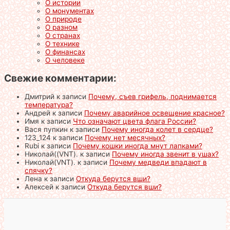
О истории
О монументах
О природе
О разном
О странах
О технике
О финансах
О человеке
Свежие комментарии:
Дмитрий
к записи
Почему, съев грифель, поднимается
температура?
Андрей
к записи
Почему аварийное освещение красное?
Имя
к записи
Что означают цвета флага России?
Вася пупкин
к записи
Почему иногда колет в сердце?
123_124
к записи
Почему нет месячных?
Rubi
к записи
Почему кошки иногда мнут лапками?
Николай((VNT).
к записи
Почему иногда звенит в ушах?
Николай(VNT).
к записи
Почему медведи впадают в
спячку?
Лена
к записи
Откуда берутся вши?
Алексей
к записи
Откуда берутся вши?