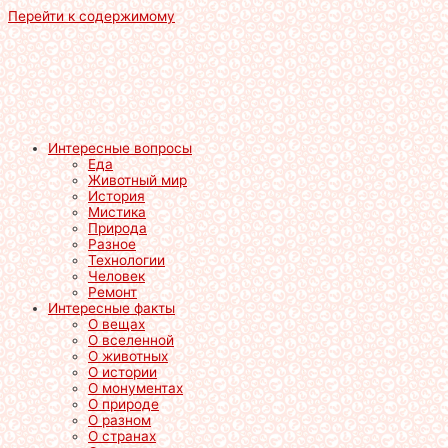
Перейти к содержимому
Интересные вопросы
Еда
Животный мир
История
Мистика
Природа
Разное
Технологии
Человек
Ремонт
Интересные факты
О вещах
О вселенной
О животных
О истории
О монументах
О природе
О разном
О странах