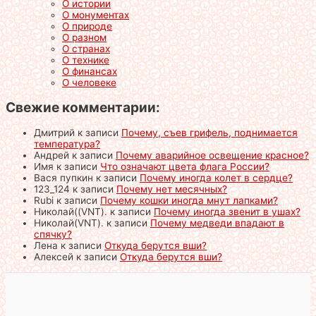
О истории
О монументах
О природе
О разном
О странах
О технике
О финансах
О человеке
Свежие комментарии:
Дмитрий
к записи
Почему, съев грифель, поднимается
температура?
Андрей
к записи
Почему аварийное освещение красное?
Имя
к записи
Что означают цвета флага России?
Вася пупкин
к записи
Почему иногда колет в сердце?
123_124
к записи
Почему нет месячных?
Rubi
к записи
Почему кошки иногда мнут лапками?
Николай((VNT).
к записи
Почему иногда звенит в ушах?
Николай(VNT).
к записи
Почему медведи впадают в
спячку?
Лена
к записи
Откуда берутся вши?
Алексей
к записи
Откуда берутся вши?