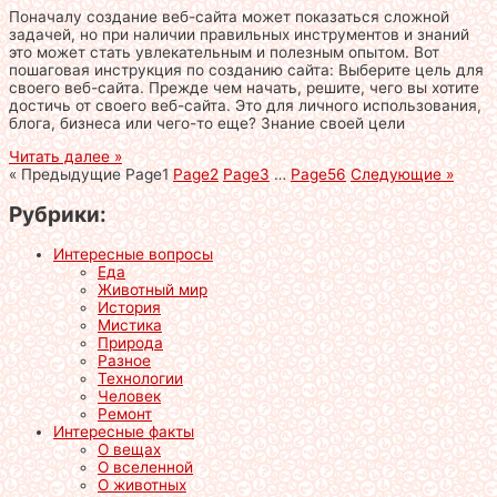
Поначалу создание веб-сайта может показаться сложной
задачей, но при наличии правильных инструментов и знаний
это может стать увлекательным и полезным опытом. Вот
пошаговая инструкция по созданию сайта: Выберите цель для
своего веб-сайта. Прежде чем начать, решите, чего вы хотите
достичь от своего веб-сайта. Это для личного использования,
блога, бизнеса или чего-то еще? Знание своей цели
Читать далее »
« Предыдущие
Page
1
Page
2
Page
3
…
Page
56
Следующие »
Рубрики:
Интересные вопросы
Еда
Животный мир
История
Мистика
Природа
Разное
Технологии
Человек
Ремонт
Интересные факты
О вещах
О вселенной
О животных