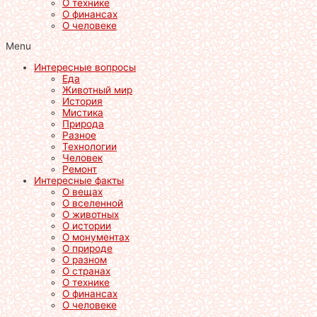
О технике
О финансах
О человеке
Menu
Интересные вопросы
Еда
Животный мир
История
Мистика
Природа
Разное
Технологии
Человек
Ремонт
Интересные факты
О вещах
О вселенной
О животных
О истории
О монументах
О природе
О разном
О странах
О технике
О финансах
О человеке