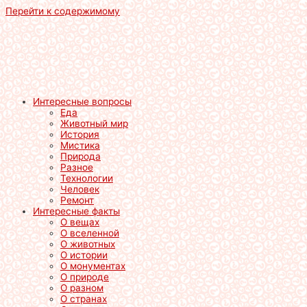
Перейти к содержимому
Интересные вопросы
Еда
Животный мир
История
Мистика
Природа
Разное
Технологии
Человек
Ремонт
Интересные факты
О вещах
О вселенной
О животных
О истории
О монументах
О природе
О разном
О странах