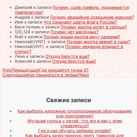
Дмитрий
к записи
Почему, съев грифель, поднимается
температура?
Андрей
к записи
Почему аварийное освещение красное?
Имя
к записи
Что означают цвета флага России?
Вася пупкин
к записи
Почему иногда колет в сердце?
123_124
к записи
Почему нет месячных?
Rubi
к записи
Почему кошки иногда мнут лапками?
Николай((VNT).
к записи
Почему иногда звенит в ушах?
Николай(VNT).
к записи
Почему медведи впадают в
спячку?
Лена
к записи
Откуда берутся вши?
Алексей
к записи
Откуда берутся вши?
Prev
Предыдущая
Где находится точка G?
Следующая
Как признаться в любви?
Next
Свежие записи
Как выбрать надежное грузоподъемное оборудование
для предприятия?
Мутация голоса у детей: Что это и как с этим
справляться?
Где и как обучать ребенка онлайн?
Как выбрать качественную ленту триколор для