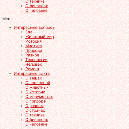
О технике
О финансах
О человеке
Menu
Интересные вопросы
Еда
Животный мир
История
Мистика
Природа
Разное
Технологии
Человек
Ремонт
Интересные факты
О вещах
О вселенной
О животных
О истории
О монументах
О природе
О разном
О странах
О технике
О финансах
О человеке