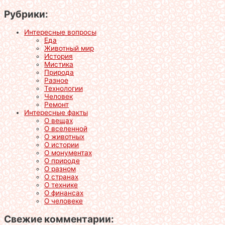
Рубрики:
Интересные вопросы
Еда
Животный мир
История
Мистика
Природа
Разное
Технологии
Человек
Ремонт
Интересные факты
О вещах
О вселенной
О животных
О истории
О монументах
О природе
О разном
О странах
О технике
О финансах
О человеке
Свежие комментарии: