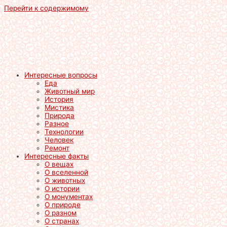
Перейти к содержимому
Интересные вопросы
Еда
Животный мир
История
Мистика
Природа
Разное
Технологии
Человек
Ремонт
Интересные факты
О вещах
О вселенной
О животных
О истории
О монументах
О природе
О разном
О странах