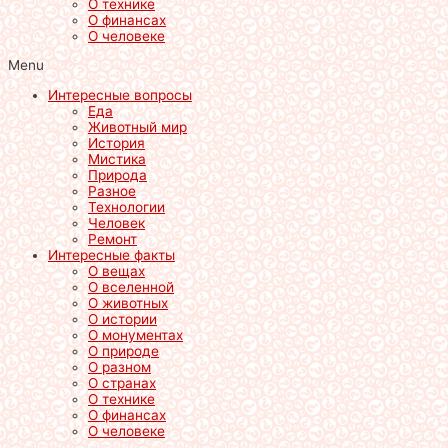
О технике
О финансах
О человеке
Menu
Интересные вопросы
Еда
Животный мир
История
Мистика
Природа
Разное
Технологии
Человек
Ремонт
Интересные факты
О вещах
О вселенной
О животных
О истории
О монументах
О природе
О разном
О странах
О технике
О финансах
О человеке