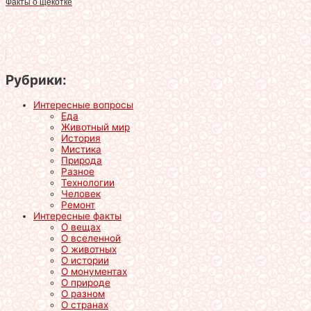
Факты о щекотке
Рубрики:
Интересные вопросы
Еда
Животный мир
История
Мистика
Природа
Разное
Технологии
Человек
Ремонт
Интересные факты
О вещах
О вселенной
О животных
О истории
О монументах
О природе
О разном
О странах