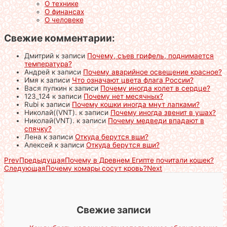
О технике
О финансах
О человеке
Свежие комментарии:
Дмитрий
к записи
Почему, съев грифель, поднимается
температура?
Андрей
к записи
Почему аварийное освещение красное?
Имя
к записи
Что означают цвета флага России?
Вася пупкин
к записи
Почему иногда колет в сердце?
123_124
к записи
Почему нет месячных?
Rubi
к записи
Почему кошки иногда мнут лапками?
Николай((VNT).
к записи
Почему иногда звенит в ушах?
Николай(VNT).
к записи
Почему медведи впадают в
спячку?
Лена
к записи
Откуда берутся вши?
Алексей
к записи
Откуда берутся вши?
Prev
Предыдущая
Почему в Древнем Египте почитали кошек?
Следующая
Почему комары сосут кровь?
Next
Свежие записи