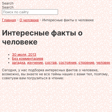
Search
Search
Главная
-
О человеке
-
Интересные факты о человеке
Интересные факты о
человеке
30 июля, 2013
Без комментариев
загадка
,
изучение
,
состав
,
состояние
,
строение
,
человек
Сегодня, у нас подборка интересных фактов о человеке,
возможно, вы знаете не все тайны наших с вами тел, поэтому,
советуем вам погрузиться в чтение: