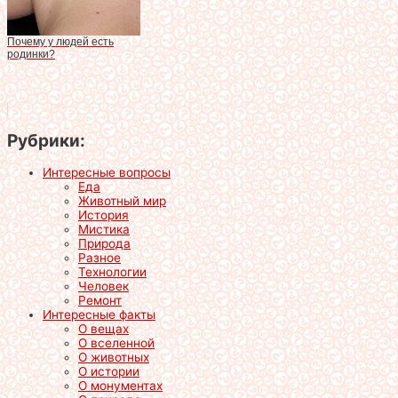
Почему у людей есть
родинки?
Рубрики:
Интересные вопросы
Еда
Животный мир
История
Мистика
Природа
Разное
Технологии
Человек
Ремонт
Интересные факты
О вещах
О вселенной
О животных
О истории
О монументах