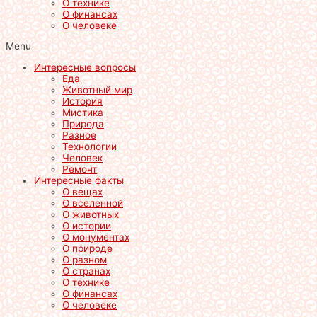
О технике
О финансах
О человеке
Menu
Интересные вопросы
Еда
Животный мир
История
Мистика
Природа
Разное
Технологии
Человек
Ремонт
Интересные факты
О вещах
О вселенной
О животных
О истории
О монументах
О природе
О разном
О странах
О технике
О финансах
О человеке