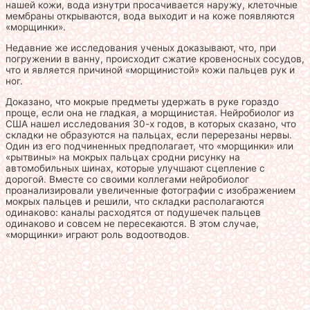
нашей кожи, вода изнутри просачивается наружу, клеточные
мембраны открываются, вода выходит и на коже появляются
«морщинки».
Недавние же исследования ученых доказывают, что, при
погружении в ванну, происходит сжатие кровеносных сосудов,
что и является причиной «морщинистой» кожи пальцев рук и
ног.
Доказано, что мокрые предметы удержать в руке гораздо
проще, если она не гладкая, а морщинистая. Нейробиолог из
США нашел исследования 30-х годов, в которых сказано, что
складки не образуются на пальцах, если перерезаны нервы.
Один из его подчиненных предполагает, что «морщинки» или
«рытвины» на мокрых пальцах сродни рисунку на
автомобильных шинах, которые улучшают сцепление с
дорогой. Вместе со своими коллегами нейробиолог
проанализировали увеличенные фотографии с изображением
мокрых пальцев и решили, что складки располагаются
одинаково: каналы расходятся от подушечек пальцев
одинаково и совсем не пересекаются. В этом случае,
«морщинки» играют роль водоотводов.