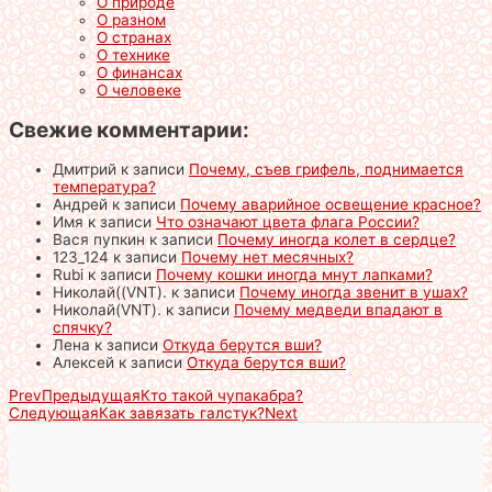
О природе
О разном
О странах
О технике
О финансах
О человеке
Свежие комментарии:
Дмитрий
к записи
Почему, съев грифель, поднимается
температура?
Андрей
к записи
Почему аварийное освещение красное?
Имя
к записи
Что означают цвета флага России?
Вася пупкин
к записи
Почему иногда колет в сердце?
123_124
к записи
Почему нет месячных?
Rubi
к записи
Почему кошки иногда мнут лапками?
Николай((VNT).
к записи
Почему иногда звенит в ушах?
Николай(VNT).
к записи
Почему медведи впадают в
спячку?
Лена
к записи
Откуда берутся вши?
Алексей
к записи
Откуда берутся вши?
Prev
Предыдущая
Кто такой чупакабра?
Следующая
Как завязать галстук?
Next