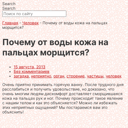
Search
Search
Главная
-
Человек
-
Почему от воды кожа на пальцах
морщится?
Почему от воды кожа на
пальцах морщится?
15 августа, 2013
Без комментариев
загадка
,
неприятно
,
орган
,
строение
,
частицы
,
человек
Очень приятно принимать горячую ванну. После трудного дня
расслабиться и получить удовольствие, но доказано, что
очень многим людям дискомфорт доставляет сморщившаяся
кожа на пальцах рук и ног. Почему происходит такое явление
с нашим телом и как это объясняется? Можно ли избежать
этих неприятных ощущений? Мы постараемся вам это
объяснить!