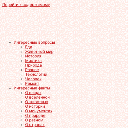
Перейти к содержимому
Интересные вопросы
Еда
Животный мир
История
Мистика
Природа
Разное
Технологии
Человек
Ремонт
Интересные факты
О вещах
О вселенной
О животных
О истории
О монументах
О природе
О разном
О странах