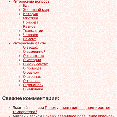
Интересные вопросы
Еда
Животный мир
История
Мистика
Природа
Разное
Технологии
Человек
Ремонт
Интересные факты
О вещах
О вселенной
О животных
О истории
О монументах
О природе
О разном
О странах
О технике
О финансах
О человеке
Свежие комментарии:
Дмитрий
к записи
Почему, съев грифель, поднимается
температура?
Андрей
к записи
Почему аварийное освещение красное?