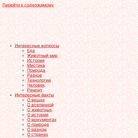
Перейти к содержимому
Интересные вопросы
Еда
Животный мир
История
Мистика
Природа
Разное
Технологии
Человек
Ремонт
Интересные факты
О вещах
О вселенной
О животных
О истории
О монументах
О природе
О разном
О странах