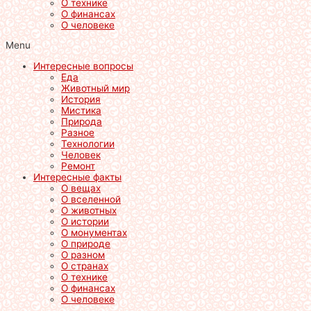
О технике
О финансах
О человеке
Menu
Интересные вопросы
Еда
Животный мир
История
Мистика
Природа
Разное
Технологии
Человек
Ремонт
Интересные факты
О вещах
О вселенной
О животных
О истории
О монументах
О природе
О разном
О странах
О технике
О финансах
О человеке