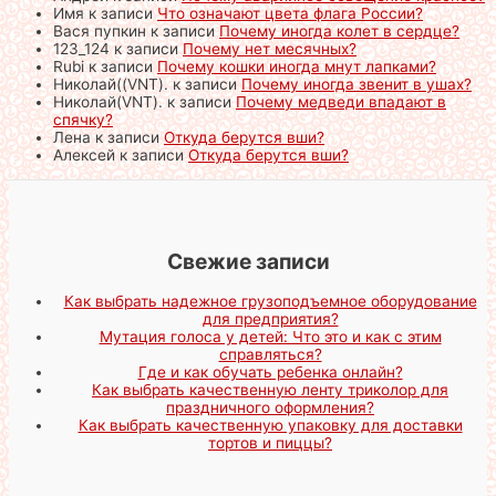
Имя
к записи
Что означают цвета флага России?
Вася пупкин
к записи
Почему иногда колет в сердце?
123_124
к записи
Почему нет месячных?
Rubi
к записи
Почему кошки иногда мнут лапками?
Николай((VNT).
к записи
Почему иногда звенит в ушах?
Николай(VNT).
к записи
Почему медведи впадают в
спячку?
Лена
к записи
Откуда берутся вши?
Алексей
к записи
Откуда берутся вши?
Свежие записи
Как выбрать надежное грузоподъемное оборудование
для предприятия?
Мутация голоса у детей: Что это и как с этим
справляться?
Где и как обучать ребенка онлайн?
Как выбрать качественную ленту триколор для
праздничного оформления?
Как выбрать качественную упаковку для доставки
тортов и пиццы?