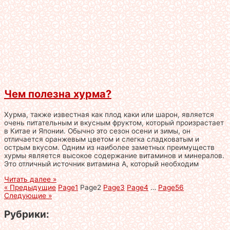
Чем полезна хурма?
Хурма, также известная как плод каки или шарон, является
очень питательным и вкусным фруктом, который произрастает
в Китае и Японии. Обычно это сезон осени и зимы, он
отличается оранжевым цветом и слегка сладковатым и
острым вкусом. Одним из наиболее заметных преимуществ
хурмы является высокое содержание витаминов и минералов.
Это отличный источник витамина А, который необходим
Читать далее »
« Предыдущие
Page
1
Page
2
Page
3
Page
4
…
Page
56
Следующие »
Рубрики: