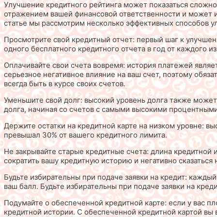
Улучшение кредитного рейтинга может показаться сложной
отражением вашей финансовой ответственности и может и
статье мы рассмотрим несколько эффективных способов ул
Просмотрите свой кредитный отчет: первый шаг к улучшен
одного бесплатного кредитного отчета в год от каждого 
Оплачивайте свои счета вовремя: история платежей явля
серьезное негативное влияние на ваш счет, поэтому обяза
всегда быть в курсе своих счетов.
Уменьшите свой долг: высокий уровень долга также может
долга, начиная со счетов с самыми высокими процентными
Держите остатки на кредитной карте на низком уровне: вы
превышал 30% от вашего кредитного лимита.
Не закрывайте старые кредитные счета: длина кредитной
сократить вашу кредитную историю и негативно сказаться 
Будьте избирательны при подаче заявки на кредит: каждый 
ваш балл. Будьте избирательны при подаче заявки на креди
Подумайте о обеспеченной кредитной карте: если у вас п
кредитной истории. С обеспеченной кредитной картой вы в