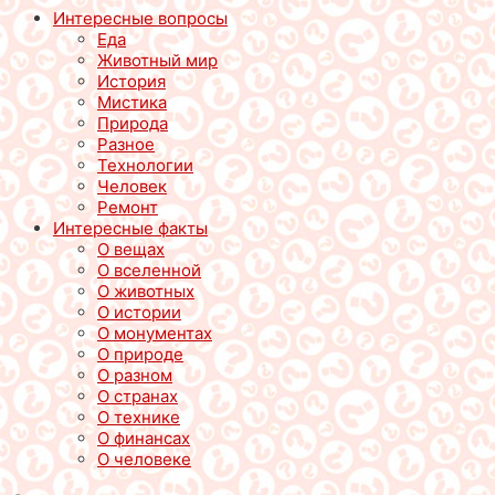
Интересные вопросы
Еда
Животный мир
История
Мистика
Природа
Разное
Технологии
Человек
Ремонт
Интересные факты
О вещах
О вселенной
О животных
О истории
О монументах
О природе
О разном
О странах
О технике
О финансах
О человеке