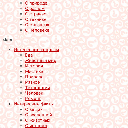
О природе
О разном
О странах
О технике
О финансах
О человеке
Menu
Интересные вопросы
Еда
Животный мир
История
Мистика
Природа
Разное
Технологии
Человек
Ремонт
Интересные факты
О вещах
О вселенной
О животных
О истории