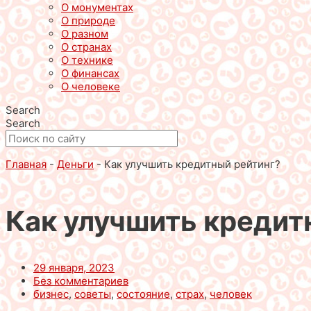
О монументах
О природе
О разном
О странах
О технике
О финансах
О человеке
Search
Search
Главная
-
Деньги
-
Как улучшить кредитный рейтинг?
Как улучшить кредит
29 января, 2023
Без комментариев
бизнес
,
советы
,
состояние
,
страх
,
человек