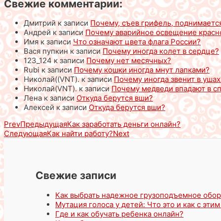
Свежие комментарии:
Дмитрий
к записи
Почему, съев грифель, поднимаетс
Андрей
к записи
Почему аварийное освещение красн
Имя
к записи
Что означают цвета флага России?
Вася пупкин
к записи
Почему иногда колет в сердце?
123_124
к записи
Почему нет месячных?
Rubi
к записи
Почему кошки иногда мнут лапками?
Николай((VNT).
к записи
Почему иногда звенит в ушах
Николай(VNT).
к записи
Почему медведи впадают в с
Лена
к записи
Откуда берутся вши?
Алексей
к записи
Откуда берутся вши?
Prev
Предыдущая
Как заработать деньги онлайн?
Следующая
Как найти работу?
Next
Свежие записи
Как выбрать надежное грузоподъемное обор
Мутация голоса у детей: Что это и как с эти
Где и как обучать ребенка онлайн?