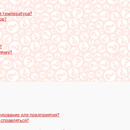
я температура?
ое?
?
пячку?
удование для предприятия?
м справляться?