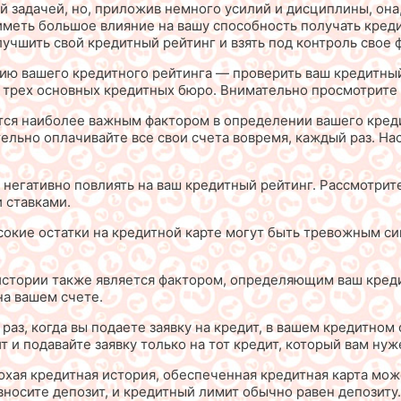
 задачей, но, приложив немного усилий и дисциплины, она
меть большое влияние на вашу способность получать креди
учшить свой кредитный рейтинг и взять под контроль свое 
ию вашего кредитного рейтинга — проверить ваш кредитный
из трех основных кредитных бюро. Внимательно просмотрите
ется наиболее важным фактором в определении вашего кред
тельно оплачивайте все свои счета вовремя, каждый раз. Н
 негативно повлиять на ваш кредитный рейтинг. Рассмотри
 ставками.
сокие остатки на кредитной карте могут быть тревожным си
 истории также является фактором, определяющим ваш кред
на вашем счете.
раз, когда вы подаете заявку на кредит, в вашем кредитном
т и подавайте заявку только на тот кредит, который вам нуж
лохая кредитная история, обеспеченная кредитная карта мо
носите депозит, и кредитный лимит обычно равен депозиту.