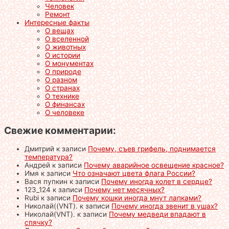
Человек
Ремонт
Интересные факты
О вещах
О вселенной
О животных
О истории
О монументах
О природе
О разном
О странах
О технике
О финансах
О человеке
Свежие комментарии:
Дмитрий
к записи
Почему, съев грифель, поднимается
температура?
Андрей
к записи
Почему аварийное освещение красное?
Имя
к записи
Что означают цвета флага России?
Вася пупкин
к записи
Почему иногда колет в сердце?
123_124
к записи
Почему нет месячных?
Rubi
к записи
Почему кошки иногда мнут лапками?
Николай((VNT).
к записи
Почему иногда звенит в ушах?
Николай(VNT).
к записи
Почему медведи впадают в
спячку?