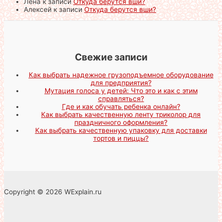
Лена
к записи
Откуда берутся вши?
Алексей
к записи
Откуда берутся вши?
Свежие записи
Как выбрать надежное грузоподъемное оборудование
для предприятия?
Мутация голоса у детей: Что это и как с этим
справляться?
Где и как обучать ребенка онлайн?
Как выбрать качественную ленту триколор для
праздничного оформления?
Как выбрать качественную упаковку для доставки
тортов и пиццы?
Copyright © 2026 WExplain.ru