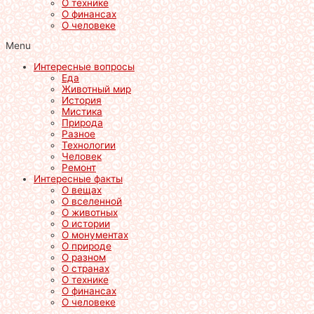
О технике
О финансах
О человеке
Menu
Интересные вопросы
Еда
Животный мир
История
Мистика
Природа
Разное
Технологии
Человек
Ремонт
Интересные факты
О вещах
О вселенной
О животных
О истории
О монументах
О природе
О разном
О странах
О технике
О финансах
О человеке