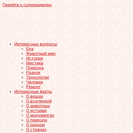
Перейти к содержимому
Интересные вопросы
Еда
Животный мир
История
Мистика
Природа
Разное
Технологии
Человек
Ремонт
Интересные факты
О вещах
О вселенной
О животных
О истории
О монументах
О природе
О разном
О странах