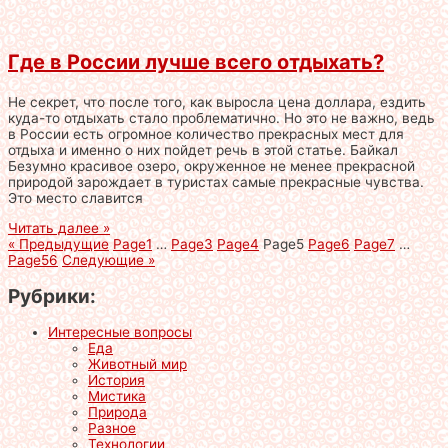
Где в России лучше всего отдыхать?
Не секрет, что после того, как выросла цена доллара, ездить
куда-то отдыхать стало проблематично. Но это не важно, ведь
в России есть огромное количество прекрасных мест для
отдыха и именно о них пойдет речь в этой статье. Байкал
Безумно красивое озеро, окруженное не менее прекрасной
природой зарождает в туристах самые прекрасные чувства.
Это место славится
Читать далее »
« Предыдущие
Page
1
…
Page
3
Page
4
Page
5
Page
6
Page
7
…
Page
56
Следующие »
Рубрики:
Интересные вопросы
Еда
Животный мир
История
Мистика
Природа
Разное
Технологии