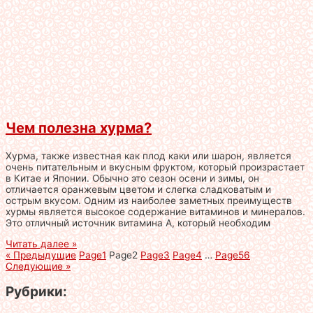
Чем полезна хурма?
Хурма, также известная как плод каки или шарон, является
очень питательным и вкусным фруктом, который произрастает
в Китае и Японии. Обычно это сезон осени и зимы, он
отличается оранжевым цветом и слегка сладковатым и
острым вкусом. Одним из наиболее заметных преимуществ
хурмы является высокое содержание витаминов и минералов.
Это отличный источник витамина А, который необходим
Читать далее »
« Предыдущие
Page
1
Page
2
Page
3
Page
4
…
Page
56
Следующие »
Рубрики: