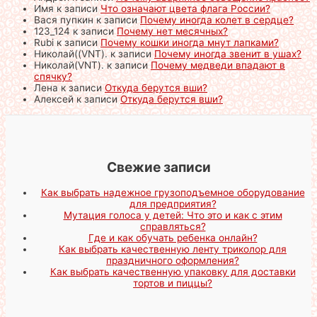
Имя
к записи
Что означают цвета флага России?
Вася пупкин
к записи
Почему иногда колет в сердце?
123_124
к записи
Почему нет месячных?
Rubi
к записи
Почему кошки иногда мнут лапками?
Николай((VNT).
к записи
Почему иногда звенит в ушах?
Николай(VNT).
к записи
Почему медведи впадают в
спячку?
Лена
к записи
Откуда берутся вши?
Алексей
к записи
Откуда берутся вши?
Свежие записи
Как выбрать надежное грузоподъемное оборудование
для предприятия?
Мутация голоса у детей: Что это и как с этим
справляться?
Где и как обучать ребенка онлайн?
Как выбрать качественную ленту триколор для
праздничного оформления?
Как выбрать качественную упаковку для доставки
тортов и пиццы?