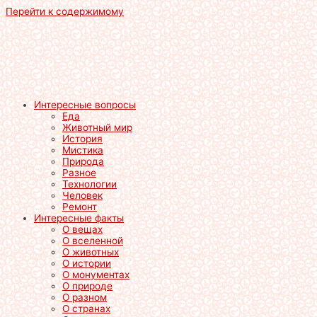
Перейти к содержимому
Интересные вопросы
Еда
Животный мир
История
Мистика
Природа
Разное
Технологии
Человек
Ремонт
Интересные факты
О вещах
О вселенной
О животных
О истории
О монументах
О природе
О разном
О странах