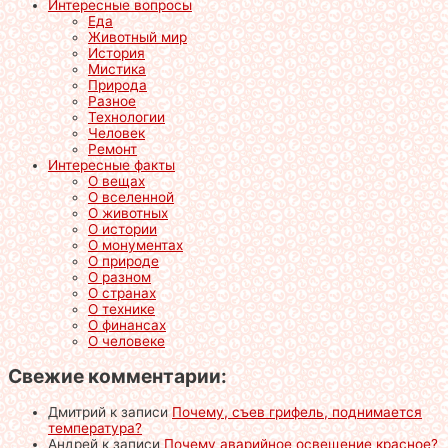
Интересные вопросы
Еда
Животный мир
История
Мистика
Природа
Разное
Технологии
Человек
Ремонт
Интересные факты
О вещах
О вселенной
О животных
О истории
О монументах
О природе
О разном
О странах
О технике
О финансах
О человеке
Свежие комментарии:
Дмитрий
к записи
Почему, съев грифель, поднимается
температура?
Андрей
к записи
Почему аварийное освещение красное?