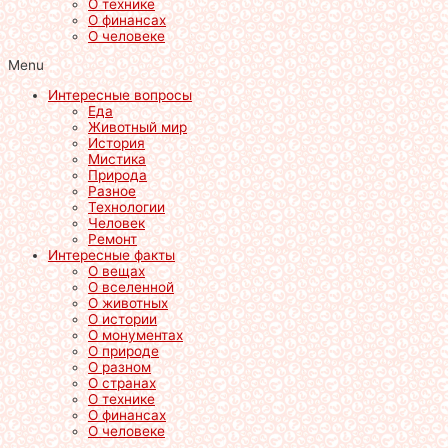
О технике
О финансах
О человеке
Menu
Интересные вопросы
Еда
Животный мир
История
Мистика
Природа
Разное
Технологии
Человек
Ремонт
Интересные факты
О вещах
О вселенной
О животных
О истории
О монументах
О природе
О разном
О странах
О технике
О финансах
О человеке