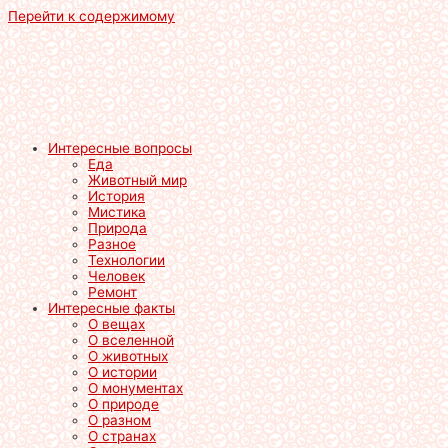
Перейти к содержимому
Интересные вопросы
Еда
Животный мир
История
Мистика
Природа
Разное
Технологии
Человек
Ремонт
Интересные факты
О вещах
О вселенной
О животных
О истории
О монументах
О природе
О разном
О странах