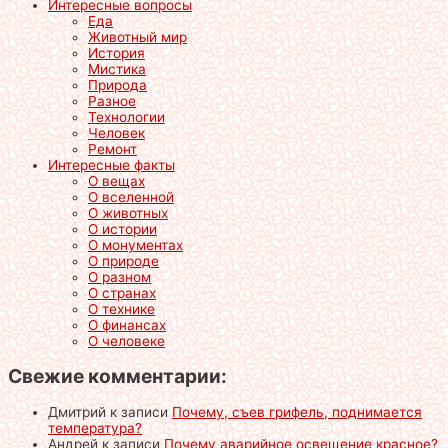
Интересные вопросы
Еда
Животный мир
История
Мистика
Природа
Разное
Технологии
Человек
Ремонт
Интересные факты
О вещах
О вселенной
О животных
О истории
О монументах
О природе
О разном
О странах
О технике
О финансах
О человеке
Свежие комментарии:
Дмитрий
к записи
Почему, съев грифель, поднимается
температура?
Андрей
к записи
Почему аварийное освещение красное?