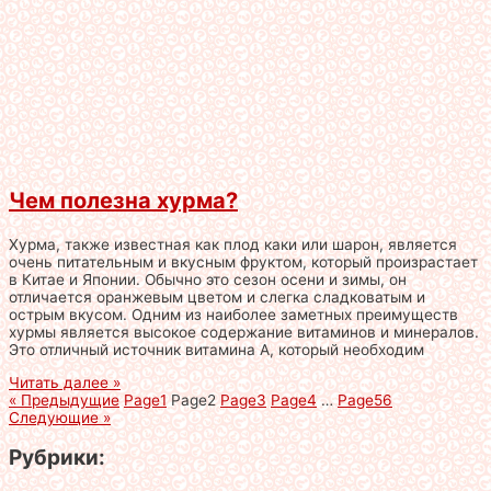
Чем полезна хурма?
Хурма, также известная как плод каки или шарон, является
очень питательным и вкусным фруктом, который произрастает
в Китае и Японии. Обычно это сезон осени и зимы, он
отличается оранжевым цветом и слегка сладковатым и
острым вкусом. Одним из наиболее заметных преимуществ
хурмы является высокое содержание витаминов и минералов.
Это отличный источник витамина А, который необходим
Читать далее »
« Предыдущие
Page
1
Page
2
Page
3
Page
4
…
Page
56
Следующие »
Рубрики: