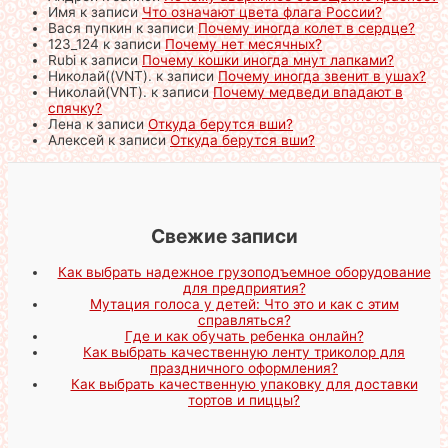
Имя
к записи
Что означают цвета флага России?
Вася пупкин
к записи
Почему иногда колет в сердце?
123_124
к записи
Почему нет месячных?
Rubi
к записи
Почему кошки иногда мнут лапками?
Николай((VNT).
к записи
Почему иногда звенит в ушах?
Николай(VNT).
к записи
Почему медведи впадают в
спячку?
Лена
к записи
Откуда берутся вши?
Алексей
к записи
Откуда берутся вши?
Свежие записи
Как выбрать надежное грузоподъемное оборудование
для предприятия?
Мутация голоса у детей: Что это и как с этим
справляться?
Где и как обучать ребенка онлайн?
Как выбрать качественную ленту триколор для
праздничного оформления?
Как выбрать качественную упаковку для доставки
тортов и пиццы?