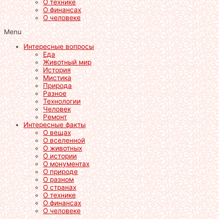
О технике
О финансах
О человеке
Menu
Интересные вопросы
Еда
Животный мир
История
Мистика
Природа
Разное
Технологии
Человек
Ремонт
Интересные факты
О вещах
О вселенной
О животных
О истории
О монументах
О природе
О разном
О странах
О технике
О финансах
О человеке