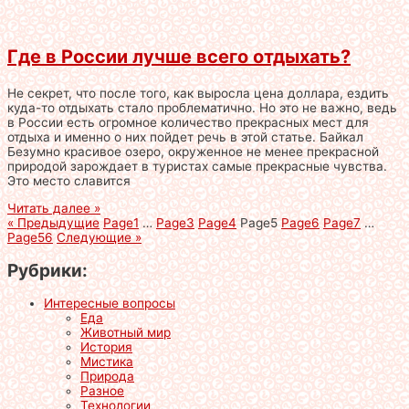
Где в России лучше всего отдыхать?
Не секрет, что после того, как выросла цена доллара, ездить
куда-то отдыхать стало проблематично. Но это не важно, ведь
в России есть огромное количество прекрасных мест для
отдыха и именно о них пойдет речь в этой статье. Байкал
Безумно красивое озеро, окруженное не менее прекрасной
природой зарождает в туристах самые прекрасные чувства.
Это место славится
Читать далее »
« Предыдущие
Page
1
…
Page
3
Page
4
Page
5
Page
6
Page
7
…
Page
56
Следующие »
Рубрики:
Интересные вопросы
Еда
Животный мир
История
Мистика
Природа
Разное
Технологии