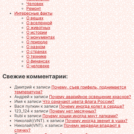
Человек
Ремонт
Интересные факты
О вещах
О вселенной
О животных
О истории
О монументах
О природе
О разном
О странах
О технике
О финансах
О человеке
Свежие комментарии:
Дмитрий
к записи
Почему, съев грифель, поднимается
температура?
Андрей
к записи
Почему аварийное освещение красное?
Имя
к записи
Что означают цвета флага России?
Вася пупкин
к записи
Почему иногда колет в сердце?
123_124
к записи
Почему нет месячных?
Rubi
к записи
Почему кошки иногда мнут лапками?
Николай((VNT).
к записи
Почему иногда звенит в ушах?
Николай(VNT).
к записи
Почему медведи впадают в
спячку?