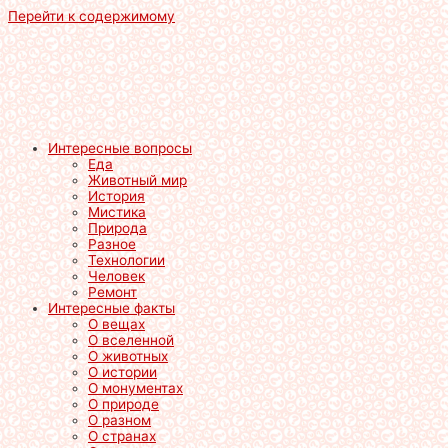
Перейти к содержимому
Интересные вопросы
Еда
Животный мир
История
Мистика
Природа
Разное
Технологии
Человек
Ремонт
Интересные факты
О вещах
О вселенной
О животных
О истории
О монументах
О природе
О разном
О странах