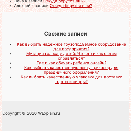
Лена
к записи
Откуда берутся вши?
Алексей
к записи
Откуда берутся вши?
Свежие записи
Как выбрать надежное грузоподъемное оборудование
для предприятия?
Мутация голоса у детей: Что это и как с этим
справляться?
Где и как обучать ребенка онлайн?
Как выбрать качественную ленту триколор для
праздничного оформления?
Как выбрать качественную упаковку для доставки
тортов и пиццы?
Copyright © 2026 WExplain.ru