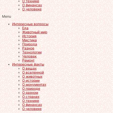
О технике
О финансах
О человеке
Menu
Интересные вопросы
Еда
Животный мир
История
Мистика
Природа
Разное
Технологии
Человек
Ремонт
Интересные факты
О вещах
О вселенной
О животных
О истории
О монументах
О природе
О разном
О странах
О технике
О финансах
О человеке