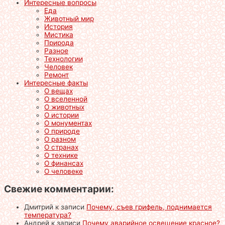
Интересные вопросы
Еда
Животный мир
История
Мистика
Природа
Разное
Технологии
Человек
Ремонт
Интересные факты
О вещах
О вселенной
О животных
О истории
О монументах
О природе
О разном
О странах
О технике
О финансах
О человеке
Свежие комментарии:
Дмитрий
к записи
Почему, съев грифель, поднимается
температура?
Андрей
к записи
Почему аварийное освещение красное?