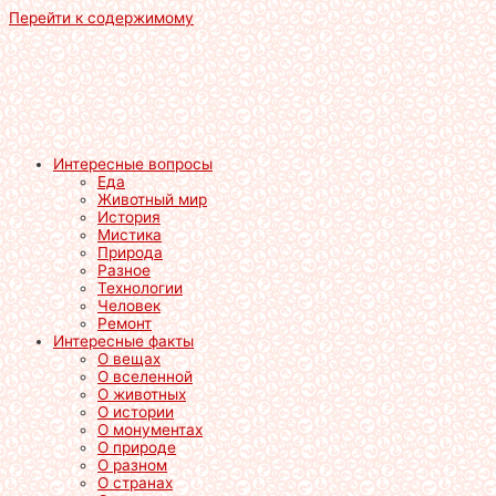
Перейти к содержимому
Интересные вопросы
Еда
Животный мир
История
Мистика
Природа
Разное
Технологии
Человек
Ремонт
Интересные факты
О вещах
О вселенной
О животных
О истории
О монументах
О природе
О разном
О странах