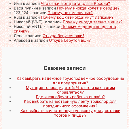
Имя
к записи
Что означают цвета флага России?
Вася пупкин
к записи
Почему иногда колет в сердце?
123_124
к записи
Почему нет месячных?
Rubi
к записи
Почему кошки иногда мнут лапками?
Николай((VNT).
к записи
Почему иногда звенит в ушах?
Николай(VNT).
к записи
Почему медведи впадают в
спячку?
Лена
к записи
Откуда берутся вши?
Алексей
к записи
Откуда берутся вши?
Свежие записи
Как выбрать надежное грузоподъемное оборудование
для предприятия?
Мутация голоса у детей: Что это и как с этим
справляться?
Где и как обучать ребенка онлайн?
Как выбрать качественную ленту триколор для
праздничного оформления?
Как выбрать качественную упаковку для доставки
тортов и пиццы?