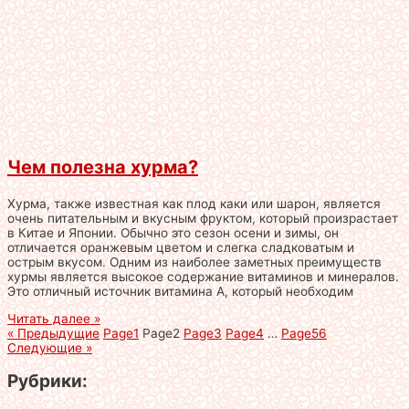
Чем полезна хурма?
Хурма, также известная как плод каки или шарон, является
очень питательным и вкусным фруктом, который произрастает
в Китае и Японии. Обычно это сезон осени и зимы, он
отличается оранжевым цветом и слегка сладковатым и
острым вкусом. Одним из наиболее заметных преимуществ
хурмы является высокое содержание витаминов и минералов.
Это отличный источник витамина А, который необходим
Читать далее »
« Предыдущие
Page
1
Page
2
Page
3
Page
4
…
Page
56
Следующие »
Рубрики: