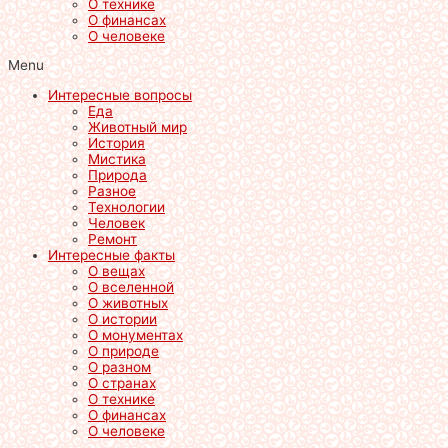
О технике
О финансах
О человеке
Menu
Интересные вопросы
Еда
Животный мир
История
Мистика
Природа
Разное
Технологии
Человек
Ремонт
Интересные факты
О вещах
О вселенной
О животных
О истории
О монументах
О природе
О разном
О странах
О технике
О финансах
О человеке