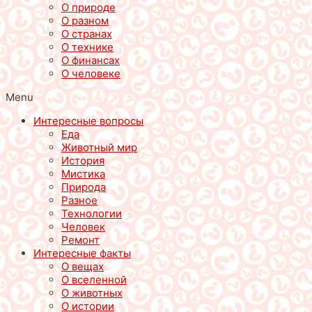
О природе
О разном
О странах
О технике
О финансах
О человеке
Menu
Интересные вопросы
Еда
Животный мир
История
Мистика
Природа
Разное
Технологии
Человек
Ремонт
Интересные факты
О вещах
О вселенной
О животных
О истории