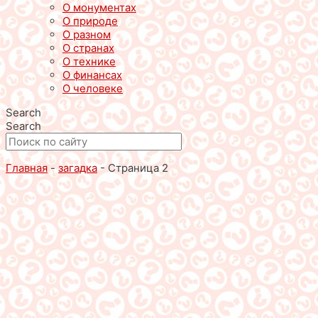
О монументах
О природе
О разном
О странах
О технике
О финансах
О человеке
Search
Search
Главная
-
загадка
-
Страница 2