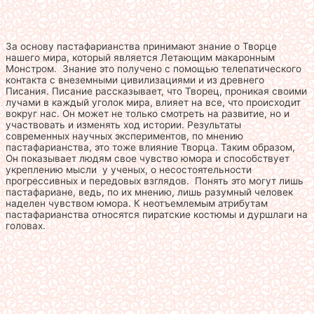
За основу пастафарианства принимают знание о Творце
нашего мира, который является Летающим макаронным
Монстром. Знание это получено с помощью телепатического
контакта с внеземными цивилизациями и из древнего
Писания. Писание рассказывает, что Творец, проникая своими
лучами в каждый уголок мира, влияет на все, что происходит
вокруг нас. Он может не только смотреть на развитие, но и
участвовать и изменять ход истории. Результаты
современных научных экспериментов, по мнению
пастафарианства, это тоже влияние Творца. Таким образом,
Он показывает людям свое чувство юмора и способствует
укреплению мысли у ученых, о несостоятельности
прогрессивных и передовых взглядов. Понять это могут лишь
пастафариане, ведь, по их мнению, лишь разумный человек
наделен чувством юмора. К неотъемлемым атрибутам
пастафарианства относятся пиратские костюмы и дуршлаги на
головах.