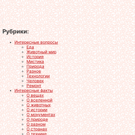
Рубрики:
Интересные вопросы
Еда
Животный мир
История
Мистика
Природа
Разное
Технологии
Человек
Ремонт
Интересные факты
О вещах
О вселенной
О животных
О истории
О монументах
О природе
О разном
О странах
О технике