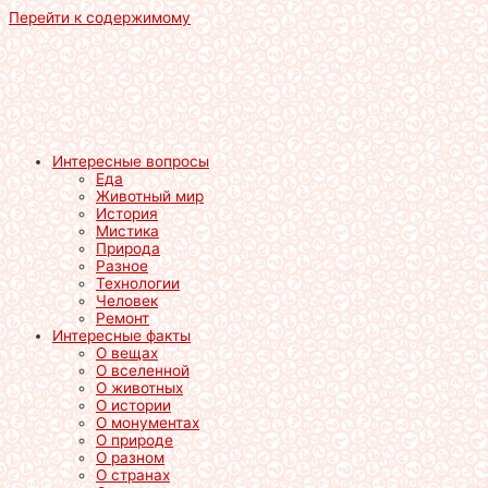
Перейти к содержимому
Интересные вопросы
Еда
Животный мир
История
Мистика
Природа
Разное
Технологии
Человек
Ремонт
Интересные факты
О вещах
О вселенной
О животных
О истории
О монументах
О природе
О разном
О странах