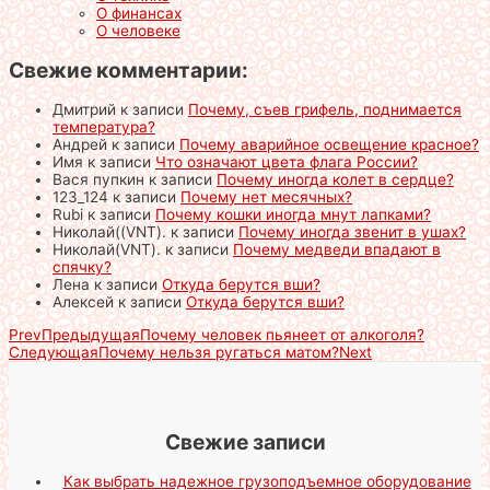
О финансах
О человеке
Свежие комментарии:
Дмитрий
к записи
Почему, съев грифель, поднимается
температура?
Андрей
к записи
Почему аварийное освещение красное?
Имя
к записи
Что означают цвета флага России?
Вася пупкин
к записи
Почему иногда колет в сердце?
123_124
к записи
Почему нет месячных?
Rubi
к записи
Почему кошки иногда мнут лапками?
Николай((VNT).
к записи
Почему иногда звенит в ушах?
Николай(VNT).
к записи
Почему медведи впадают в
спячку?
Лена
к записи
Откуда берутся вши?
Алексей
к записи
Откуда берутся вши?
Prev
Предыдущая
Почему человек пьянеет от алкоголя?
Следующая
Почему нельзя ругаться матом?
Next
Свежие записи
Как выбрать надежное грузоподъемное оборудование