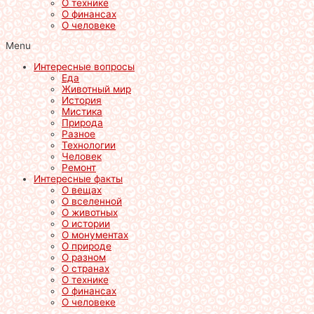
О технике
О финансах
О человеке
Menu
Интересные вопросы
Еда
Животный мир
История
Мистика
Природа
Разное
Технологии
Человек
Ремонт
Интересные факты
О вещах
О вселенной
О животных
О истории
О монументах
О природе
О разном
О странах
О технике
О финансах
О человеке