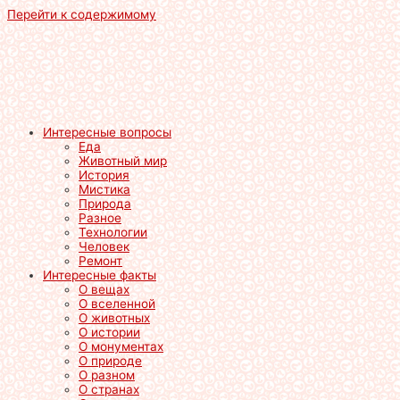
Перейти к содержимому
Интересные вопросы
Еда
Животный мир
История
Мистика
Природа
Разное
Технологии
Человек
Ремонт
Интересные факты
О вещах
О вселенной
О животных
О истории
О монументах
О природе
О разном
О странах