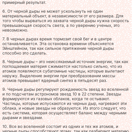
примерный результат.
6. От черной дыры не может ускользнуть не один
материальный объект, в независимости от его размера. Для
того чтобы вырваться из захвата черной дыры нужна скорость
превышающая скорость света, а по уверению ученых, это
невозможно.
7. В черных дырах время тормозит свой бег и в центре
останавливается. Эта остановка времени объясняется
Эйнштейном, так как сильное притяжение черной дыры
способно это сделать.
8. Черные дыры – это неиссякаемый источник энергии, так как
поглощаемая материя сжимается настолько сильно, что из
атомов появляются субатомные частицы, которые вылетают
наружу. Выделение энергии при преобразовании массы
атомов превышает ядерный синтез в пятьдесят раз.
9. Черные дыры регулируют рождаемость звезд во вселенной
и по подсчетам астрономов звезд 10 в 22 степени. Звезды
формируются из газовых облаков, когда те остывают.
Частицы, которые испускаются из черных дыр, нагревают эти
облака, и новые звезды не образуются. Из этого следует, что
есть система, которая осуществляет баланс между черными
дырами и звездами.
10. Все во вселенной состоит из одних и тех же атомов, и
черные дыры способствуют этому, так как разбирают материю