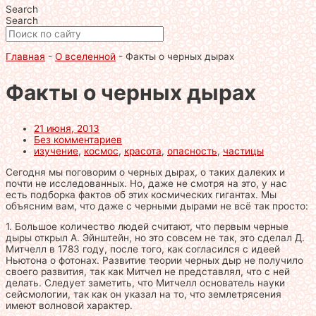
Search
Search
Главная
-
О вселенной
-
Факты о черных дырах
Факты о черных дырах
21 июня, 2013
Без комментариев
изучение
,
космос
,
красота
,
опасность
,
частицы
Сегодня мы поговорим о черных дырах, о таких далеких и
почти не исследованных. Но, даже не смотря на это, у нас
есть подборка фактов об этих космических гигантах. Мы
объясним вам, что даже с черными дырами не всё так просто:
1. Большое количество людей считают, что первым черные
дыры открыл А. Эйнштейн, но это совсем не так, это сделал Д.
Митчелл в 1783 году, после того, как согласился с идеей
Ньютона о фотонах. Развитие теории черных дыр не получило
своего развития, так как Митчел не представлял, что с ней
делать. Следует заметить, что Митчелл основатель науки
сейсмологии, так как он указал на то, что землетрясения
имеют волновой характер.