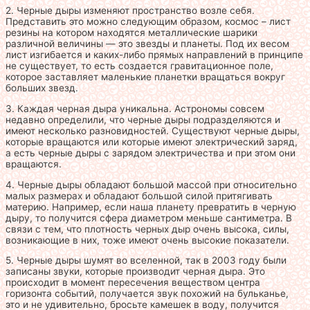
2. Черные дыры изменяют пространство возле себя.
Представить это можно следующим образом, космос – лист
резины на котором находятся металлические шарики
различной величины — это звезды и планеты. Под их весом
лист изгибается и каких-либо прямых направлений в принципе
не существует, то есть создается гравитационное поле,
которое заставляет маленькие планетки вращаться вокруг
больших звезд.
3. Каждая черная дыра уникальна. Астрономы совсем
недавно определили, что черные дыры подразделяются и
имеют несколько разновидностей. Существуют черные дыры,
которые вращаются или которые имеют электрический заряд,
а есть черные дыры с зарядом электричества и при этом они
вращаются.
4. Черные дыры обладают большой массой при относительно
малых размерах и обладают большой силой притягивать
материю. Например, если наша планету превратить в черную
дыру, то получится сфера диаметром меньше сантиметра. В
связи с тем, что плотность черных дыр очень высока, силы,
возникающие в них, тоже имеют очень высокие показатели.
5. Черные дыры шумят во вселенной, так в 2003 году были
записаны звуки, которые производит черная дыра. Это
происходит в момент пересечения веществом центра
горизонта событий, получается звук похожий на бульканье,
это и не удивительно, бросьте камешек в воду, получится