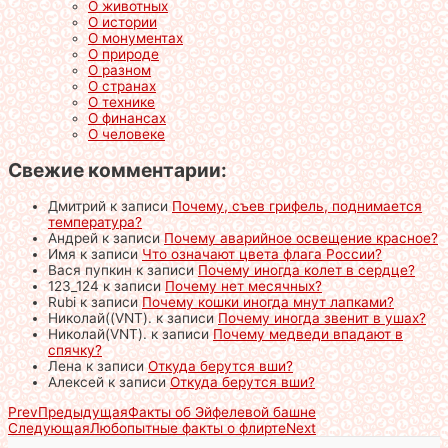
О животных
О истории
О монументах
О природе
О разном
О странах
О технике
О финансах
О человеке
Свежие комментарии:
Дмитрий
к записи
Почему, съев грифель, поднимается
температура?
Андрей
к записи
Почему аварийное освещение красное?
Имя
к записи
Что означают цвета флага России?
Вася пупкин
к записи
Почему иногда колет в сердце?
123_124
к записи
Почему нет месячных?
Rubi
к записи
Почему кошки иногда мнут лапками?
Николай((VNT).
к записи
Почему иногда звенит в ушах?
Николай(VNT).
к записи
Почему медведи впадают в
спячку?
Лена
к записи
Откуда берутся вши?
Алексей
к записи
Откуда берутся вши?
Prev
Предыдущая
Факты об Эйфелевой башне
Следующая
Любопытные факты о флирте
Next