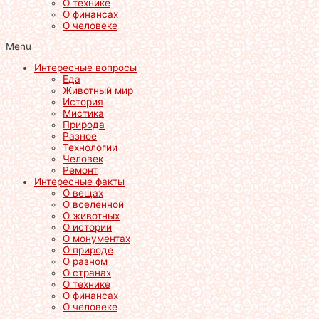
О технике
О финансах
О человеке
Menu
Интересные вопросы
Еда
Животный мир
История
Мистика
Природа
Разное
Технологии
Человек
Ремонт
Интересные факты
О вещах
О вселенной
О животных
О истории
О монументах
О природе
О разном
О странах
О технике
О финансах
О человеке