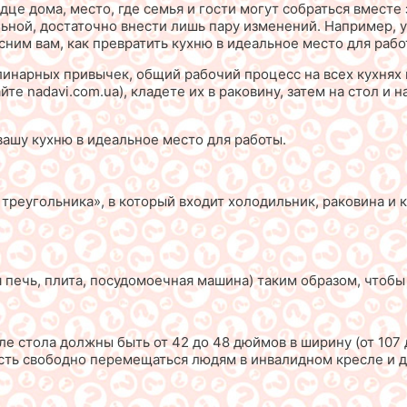
дце дома, место, где семья и гости могут собраться вместе 
льной, достаточно внести лишь пару изменений. Например, 
ним вам, как превратить кухню в идеальное место для рабо
инарных привычек, общий рабочий процесс на всех кухнях 
те nadavi.com.ua), кладете их в раковину, затем на стол и 
вашу кухню в идеальное место для работы.
треугольника», в который входит холодильник, раковина и 
ечь, плита, посудомоечная машина) таким образом, чтобы 
ле стола должны быть от 42 до 48 дюймов в ширину (от 107 
ость свободно перемещаться людям в инвалидном кресле и д