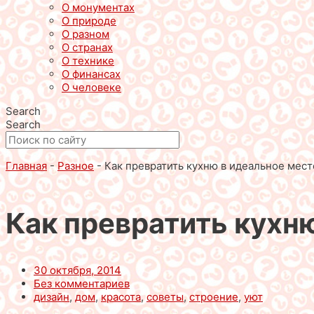
О монументах
О природе
О разном
О странах
О технике
О финансах
О человеке
Search
Search
Главная
-
Разное
-
Как превратить кухню в идеальное мест
Как превратить кухн
30 октября, 2014
Без комментариев
дизайн
,
дом
,
красота
,
советы
,
строение
,
уют