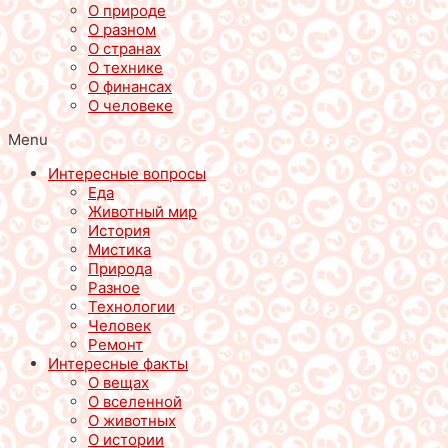
О природе
О разном
О странах
О технике
О финансах
О человеке
Menu
Интересные вопросы
Еда
Животный мир
История
Мистика
Природа
Разное
Технологии
Человек
Ремонт
Интересные факты
О вещах
О вселенной
О животных
О истории