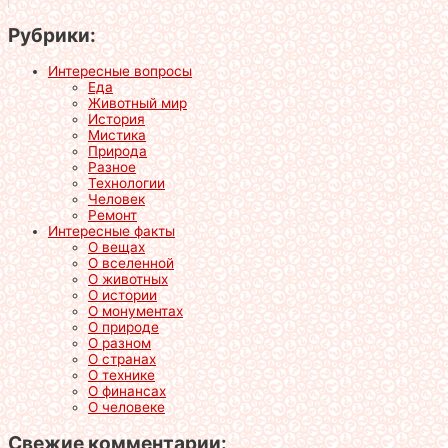
Рубрики:
Интересные вопросы
Еда
Животный мир
История
Мистика
Природа
Разное
Технологии
Человек
Ремонт
Интересные факты
О вещах
О вселенной
О животных
О истории
О монументах
О природе
О разном
О странах
О технике
О финансах
О человеке
Свежие комментарии: