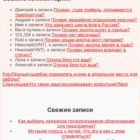
Дмитрий
к записи
Почему, съев грифель, поднимается
температура?
Андрей
к записи
Почему аварийное освещение красное?
Имя
к записи
Что означают цвета флага России?
Вася пупкин
к записи
Почему иногда колет в сердце?
123_124
к записи
Почему нет месячных?
Rubi
к записи
Почему кошки иногда мнут лапками?
Николай((VNT).
к записи
Почему иногда звенит в ушах?
Николай(VNT).
к записи
Почему медведи впадают в
спячку?
Лена
к записи
Откуда берутся вши?
Алексей
к записи
Откуда берутся вши?
Prev
Предыдущая
Как превратить кухню в идеальное место для
работы?
Следующая
Что такое «высокоуровневая» коррупция?
Next
Свежие записи
Как выбрать надежное грузоподъемное оборудование
для предприятия?
Мутация голоса у детей: Что это и как с этим
справляться?