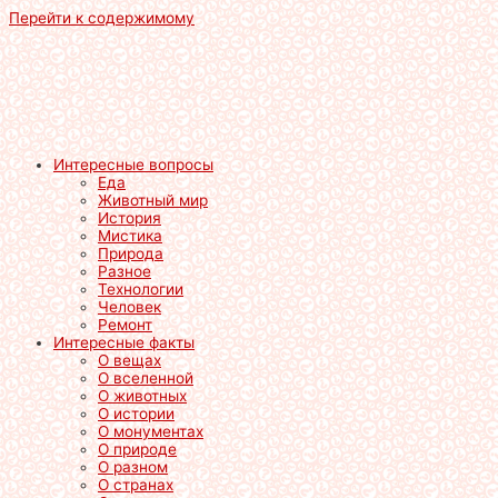
Перейти к содержимому
Интересные вопросы
Еда
Животный мир
История
Мистика
Природа
Разное
Технологии
Человек
Ремонт
Интересные факты
О вещах
О вселенной
О животных
О истории
О монументах
О природе
О разном
О странах