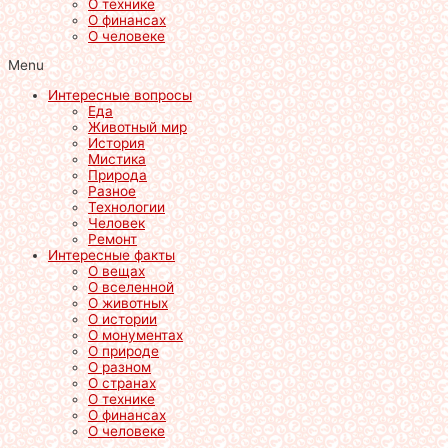
О технике
О финансах
О человеке
Menu
Интересные вопросы
Еда
Животный мир
История
Мистика
Природа
Разное
Технологии
Человек
Ремонт
Интересные факты
О вещах
О вселенной
О животных
О истории
О монументах
О природе
О разном
О странах
О технике
О финансах
О человеке