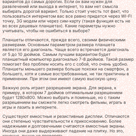
вариантов до самых дорогих. Если он вам нужен для
развлечений или выхода в интернет, то вам нет смысла
выбирать дорогой вариант. Только стоит учесть тот факт, что
пользоваться интернетом вас все равно придется через WI-FI
точку, 3G модем или через сим-карту (такая функция есть не
во всех дешевых планшетах). Какие параметры нужно
учитывать, чтобы не ошибиться в выборе?
Планшеты отличаются, прежде всего, своими физическими
размерами. Основным параметром размера планшета
является его диагональ. Чаще всего встречается диагональ
от 5 до 10 дюймов. Самым лучшим вариантом будет
планшетный компьютер диагональю 7-8 дюймов. Такой размер
помогает без проблем носить его с собой, что очень удобно.
Планшеты меньшего размера больше похожи на смартфон, а
большего, хотя и самые востребованные, не так практичны в
применении. При этом они имеют самую высокую цену.
Важную роль играет разрешение экрана. Для экрана, к
примеру, в котором 7 дюймов оптимальным разрешением
будет 1280х800. Можно выбрать и поменьше, но с таким
разрешением вы сможете легко смотреть фильмы, играть в
игры и лазить в интернете.
Существуют емкостные и резистивные дисплеи. Отличаются
они степенью чувствительности к прикосновению. Более
надежными и долговечными считаются емкостные экраны.
Иногда они даже выдерживают падение на плитку. Но это,
конечно, лучше не проверять.