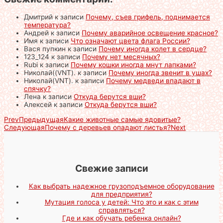
Дмитрий
к записи
Почему, съев грифель, поднимается
температура?
Андрей
к записи
Почему аварийное освещение красное?
Имя
к записи
Что означают цвета флага России?
Вася пупкин
к записи
Почему иногда колет в сердце?
123_124
к записи
Почему нет месячных?
Rubi
к записи
Почему кошки иногда мнут лапками?
Николай((VNT).
к записи
Почему иногда звенит в ушах?
Николай(VNT).
к записи
Почему медведи впадают в
спячку?
Лена
к записи
Откуда берутся вши?
Алексей
к записи
Откуда берутся вши?
Prev
Предыдущая
Какие животные самые ядовитые?
Следующая
Почему с деревьев опадают листья?
Next
Свежие записи
Как выбрать надежное грузоподъемное оборудование
для предприятия?
Мутация голоса у детей: Что это и как с этим
справляться?
Где и как обучать ребенка онлайн?