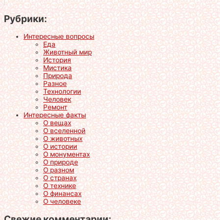
Рубрики:
Интересные вопросы
Еда
Животный мир
История
Мистика
Природа
Разное
Технологии
Человек
Ремонт
Интересные факты
О вещах
О вселенной
О животных
О истории
О монументах
О природе
О разном
О странах
О технике
О финансах
О человеке
Свежие комментарии: