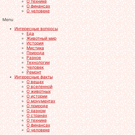
О технике
О финансах
О человеке
Menu
Интересные вопросы
Еда
Животный мир
История
Мистика
Природа
Разное
Технологии
Человек
Ремонт
Интересные факты
О вещах
О вселенной
О животных
О истории
О монументах
О природе
О разном
О странах
О технике
О финансах
О человеке