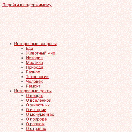
Перейти к содержимому
Интересные вопросы
Еда
Животный мир
История
Мистика
Природа
Разное
Технологии
Человек
Ремонт
Интересные факты
О вещах
О вселенной
О животных
О истории
О монументах
О природе
О разном
О странах