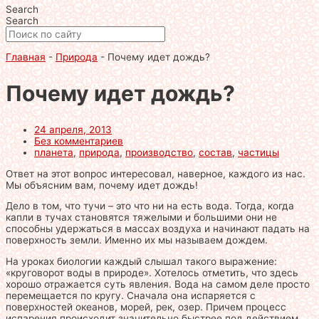
Search
Search
Главная
-
Природа
-
Почему идет дождь?
Почему идет дождь?
24 апреля, 2013
Без комментариев
планета
,
природа
,
производство
,
состав
,
частицы
Ответ на этот вопрос интересовал, наверное, каждого из нас.
Мы объясним вам, почему идет дождь!
Дело в том, что тучи – это что ни на есть вода. Тогда, когда
капли в тучах становятся тяжелыми и большими они не
способны удержаться в массах воздуха и начинают падать на
поверхность земли. Именно их мы называем дождем.
На уроках биологии каждый слышал такого выражение:
«круговорот воды в природе». Хотелось отметить, что здесь
хорошо отражается суть явления. Вода на самом деле просто
перемещается по кругу. Сначала она испаряется с
поверхностей океанов, морей, рек, озер. Причем процесс
испарения происходит значительно быстрее под действием