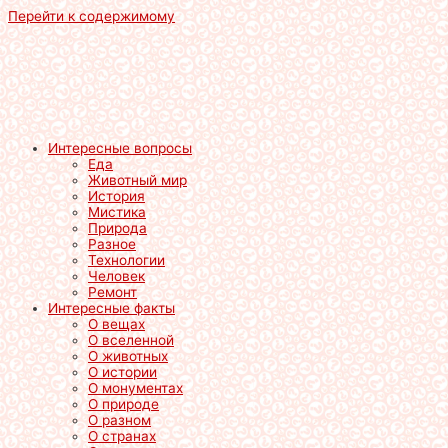
Перейти к содержимому
Интересные вопросы
Еда
Животный мир
История
Мистика
Природа
Разное
Технологии
Человек
Ремонт
Интересные факты
О вещах
О вселенной
О животных
О истории
О монументах
О природе
О разном
О странах