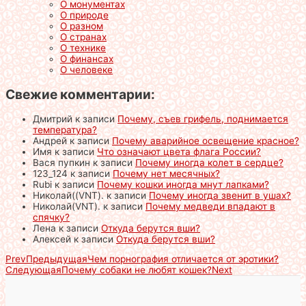
О монументах
О природе
О разном
О странах
О технике
О финансах
О человеке
Свежие комментарии:
Дмитрий
к записи
Почему, съев грифель, поднимается
температура?
Андрей
к записи
Почему аварийное освещение красное?
Имя
к записи
Что означают цвета флага России?
Вася пупкин
к записи
Почему иногда колет в сердце?
123_124
к записи
Почему нет месячных?
Rubi
к записи
Почему кошки иногда мнут лапками?
Николай((VNT).
к записи
Почему иногда звенит в ушах?
Николай(VNT).
к записи
Почему медведи впадают в
спячку?
Лена
к записи
Откуда берутся вши?
Алексей
к записи
Откуда берутся вши?
Prev
Предыдущая
Чем порнография отличается от эротики?
Следующая
Почему собаки не любят кошек?
Next