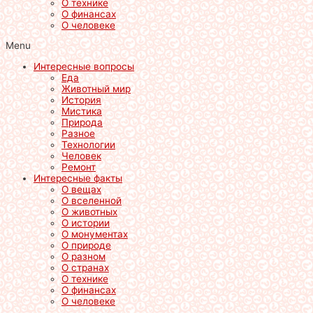
О технике
О финансах
О человеке
Menu
Интересные вопросы
Еда
Животный мир
История
Мистика
Природа
Разное
Технологии
Человек
Ремонт
Интересные факты
О вещах
О вселенной
О животных
О истории
О монументах
О природе
О разном
О странах
О технике
О финансах
О человеке