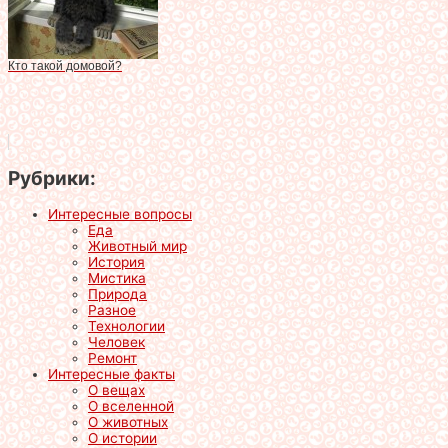
Кто такой домовой?
Рубрики:
Интересные вопросы
Еда
Животный мир
История
Мистика
Природа
Разное
Технологии
Человек
Ремонт
Интересные факты
О вещах
О вселенной
О животных
О истории