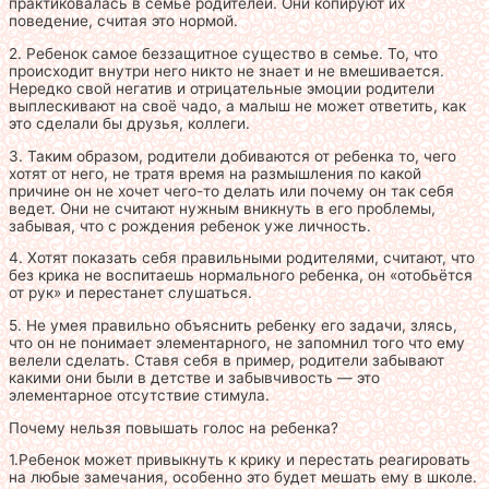
практиковалась в семье родителей. Они копируют их
поведение, считая это нормой.
2. Ребенок самое беззащитное существо в семье. То, что
происходит внутри него никто не знает и не вмешивается.
Нередко свой негатив и отрицательные эмоции родители
выплескивают на своё чадо, а малыш не может ответить, как
это сделали бы друзья, коллеги.
3. Таким образом, родители добиваются от ребенка то, чего
хотят от него, не тратя время на размышления по какой
причине он не хочет чего-то делать или почему он так себя
ведет. Они не считают нужным вникнуть в его проблемы,
забывая, что с рождения ребенок уже личность.
4. Хотят показать себя правильными родителями, считают, что
без крика не воспитаешь нормального ребенка, он «отобьётся
от рук» и перестанет слушаться.
5. Не умея правильно объяснить ребенку его задачи, злясь,
что он не понимает элементарного, не запомнил того что ему
велели сделать. Ставя себя в пример, родители забывают
какими они были в детстве и забывчивость — это
элементарное отсутствие стимула.
Почему нельзя повышать голос на ребенка?
1.Ребенок может привыкнуть к крику и перестать реагировать
на любые замечания, особенно это будет мешать ему в школе.