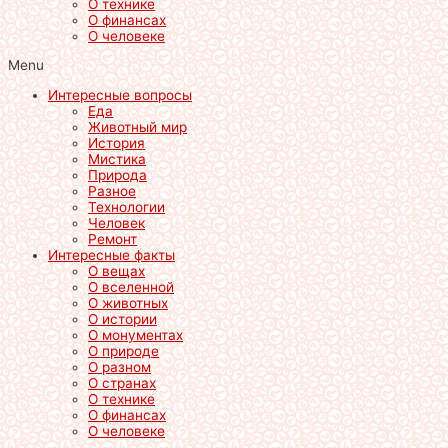
О технике
О финансах
О человеке
Menu
Интересные вопросы
Еда
Животный мир
История
Мистика
Природа
Разное
Технологии
Человек
Ремонт
Интересные факты
О вещах
О вселенной
О животных
О истории
О монументах
О природе
О разном
О странах
О технике
О финансах
О человеке