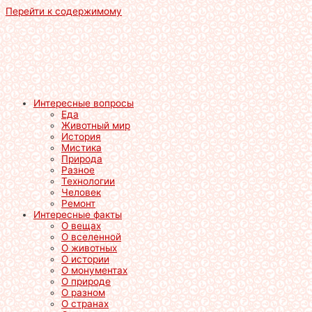
Перейти к содержимому
Интересные вопросы
Еда
Животный мир
История
Мистика
Природа
Разное
Технологии
Человек
Ремонт
Интересные факты
О вещах
О вселенной
О животных
О истории
О монументах
О природе
О разном
О странах