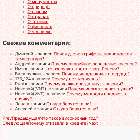
О монументах
О природе
О разном
О странах
О технике
О финансах
О человеке
Свежие комментарии:
Дмитрий
к записи
Почему, съев грифель, поднимается
температура?
Андрей
к записи
Почему аварийное освещение красное?
Имя
к записи
Что означают цвета флага России?
Вася пупкин
к записи
Почему иногда колет в сердце?
123_124
к записи
Почему нет месячных?
Rubi
к записи
Почему кошки иногда мнут лапками?
Николай((VNT).
к записи
Почему иногда звенит в ушах?
Николай(VNT).
к записи
Почему медведи впадают в
спячку?
Лена
к записи
Откуда берутся вши?
Алексей
к записи
Откуда берутся вши?
Prev
Предыдущая
Что такое високосный год?
Следующая
Почему отказали в кредите?
Next