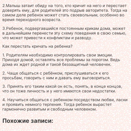
2.Малыш затаит обиду на того, кто кричит на него и перестает
доверять ему, для родителей это подрыв авторитета. Тогда на
самом деле ребенок может стать своевольным, особенно во
время переходного возраста.
3.Ребенок, подвергавшийся постоянным крикам дома, может
в дальнейшем перенести эту схему поведения в свою семью,
что может привести к конфликтам и разводу.
Как перестать кричать на ребенка?
1. Родителям необходимо контролировать свои эмоции.
Приходя домой, оставлять все проблемы за порогом. Ведь
дома их ждет родной и такой беззащитный человечек.
2. Чаще общаться с ребёнком, прислушиваться к его
просьбам, говорить с ним и давать ему выговориться.
3. Принять его таким какой он есть, понять, в конце концов,
что он тоже личность и у него имеются свои недостатки.
4. Научиться общаться с ребенком посредством любви, ласки
и проявить немного терпения. Тогда ребенок вырастет
гармонично развитым и свободным человеком.
Похожие записи: