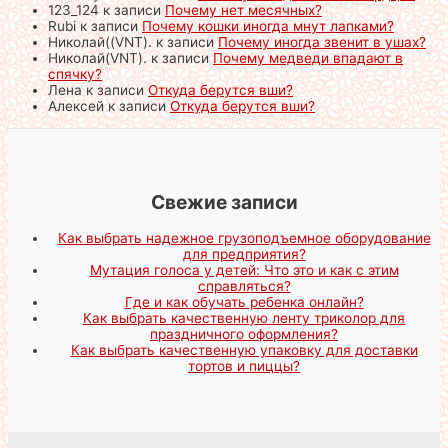
123_124
к записи
Почему нет месячных?
Rubi
к записи
Почему кошки иногда мнут лапками?
Николай((VNT).
к записи
Почему иногда звенит в ушах?
Николай(VNT).
к записи
Почему медведи впадают в
спячку?
Лена
к записи
Откуда берутся вши?
Алексей
к записи
Откуда берутся вши?
Свежие записи
Как выбрать надежное грузоподъемное оборудование
для предприятия?
Мутация голоса у детей: Что это и как с этим
справляться?
Где и как обучать ребенка онлайн?
Как выбрать качественную ленту триколор для
праздничного оформления?
Как выбрать качественную упаковку для доставки
тортов и пиццы?