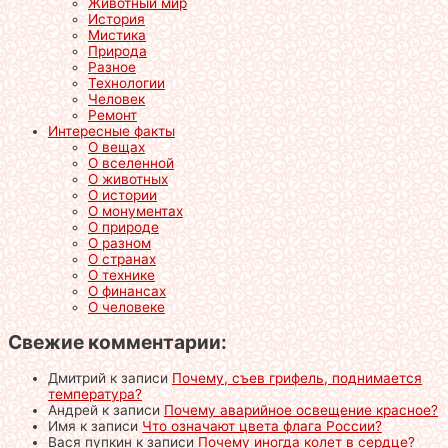
Животный мир
История
Мистика
Природа
Разное
Технологии
Человек
Ремонт
Интересные факты
О вещах
О вселенной
О животных
О истории
О монументах
О природе
О разном
О странах
О технике
О финансах
О человеке
Свежие комментарии:
Дмитрий
к записи
Почему, съев грифель, поднимается
температура?
Андрей
к записи
Почему аварийное освещение красное?
Имя
к записи
Что означают цвета флага России?
Вася пупкин
к записи
Почему иногда колет в сердце?