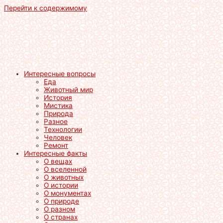
Перейти к содержимому
Интересные вопросы
Еда
Животный мир
История
Мистика
Природа
Разное
Технологии
Человек
Ремонт
Интересные факты
О вещах
О вселенной
О животных
О истории
О монументах
О природе
О разном
О странах