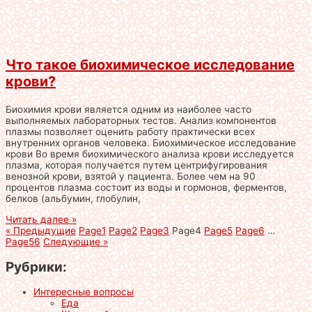
Что такое биохимическое исследование
крови?
Биохимия крови является одним из наиболее часто
выполняемых лабораторных тестов. Анализ компонентов
плазмы позволяет оценить работу практически всех
внутренних органов человека. Биохимическое исследование
крови Во время биохимического анализа крови исследуется
плазма, которая получается путем центрифугирования
венозной крови, взятой у пациента. Более чем на 90
процентов плазма состоит из воды и гормонов, ферментов,
белков (альбумин, глобулин,
Читать далее »
« Предыдущие
Page
1
Page
2
Page
3
Page
4
Page
5
Page
6
…
Page
56
Следующие »
Рубрики:
Интересные вопросы
Еда