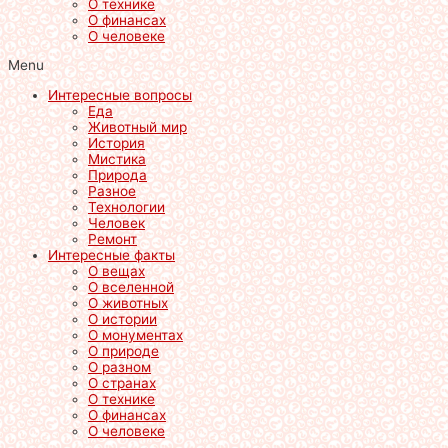
О технике
О финансах
О человеке
Menu
Интересные вопросы
Еда
Животный мир
История
Мистика
Природа
Разное
Технологии
Человек
Ремонт
Интересные факты
О вещах
О вселенной
О животных
О истории
О монументах
О природе
О разном
О странах
О технике
О финансах
О человеке