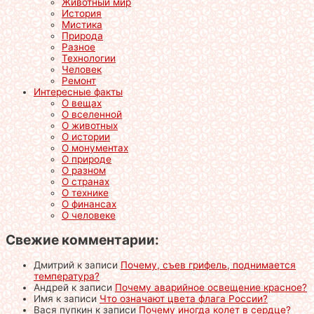
Животный мир
История
Мистика
Природа
Разное
Технологии
Человек
Ремонт
Интересные факты
О вещах
О вселенной
О животных
О истории
О монументах
О природе
О разном
О странах
О технике
О финансах
О человеке
Свежие комментарии:
Дмитрий
к записи
Почему, съев грифель, поднимается
температура?
Андрей
к записи
Почему аварийное освещение красное?
Имя
к записи
Что означают цвета флага России?
Вася пупкин
к записи
Почему иногда колет в сердце?