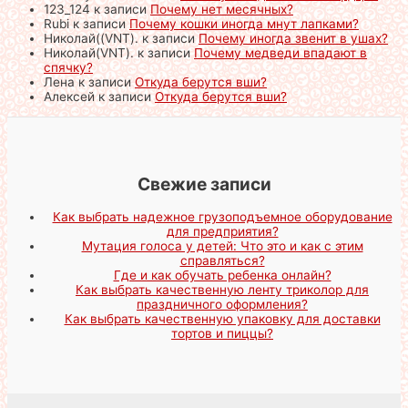
123_124
к записи
Почему нет месячных?
Rubi
к записи
Почему кошки иногда мнут лапками?
Николай((VNT).
к записи
Почему иногда звенит в ушах?
Николай(VNT).
к записи
Почему медведи впадают в
спячку?
Лена
к записи
Откуда берутся вши?
Алексей
к записи
Откуда берутся вши?
Свежие записи
Как выбрать надежное грузоподъемное оборудование
для предприятия?
Мутация голоса у детей: Что это и как с этим
справляться?
Где и как обучать ребенка онлайн?
Как выбрать качественную ленту триколор для
праздничного оформления?
Как выбрать качественную упаковку для доставки
тортов и пиццы?