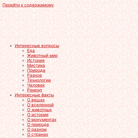
Перейти к содержимому
Интересные вопросы
Еда
Животный мир
История
Мистика
Природа
Разное
Технологии
Человек
Ремонт
Интересные факты
О вещах
О вселенной
О животных
О истории
О монументах
О природе
О разном
О странах