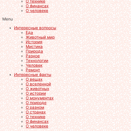
О технике
О финансах
О человеке
Menu
Интересные вопросы
Еда
Животный мир
История
Мистика
Природа
Разное
Технологии
Человек
Ремонт
Интересные факты
О вещах
О вселенной
О животных
О истории
О монументах
О природе
О разном
О странах
О технике
О финансах
О человеке