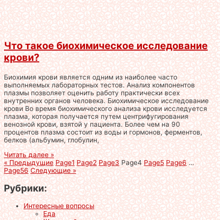
Что такое биохимическое исследование
крови?
Биохимия крови является одним из наиболее часто
выполняемых лабораторных тестов. Анализ компонентов
плазмы позволяет оценить работу практически всех
внутренних органов человека. Биохимическое исследование
крови Во время биохимического анализа крови исследуется
плазма, которая получается путем центрифугирования
венозной крови, взятой у пациента. Более чем на 90
процентов плазма состоит из воды и гормонов, ферментов,
белков (альбумин, глобулин,
Читать далее »
« Предыдущие
Page
1
Page
2
Page
3
Page
4
Page
5
Page
6
…
Page
56
Следующие »
Рубрики:
Интересные вопросы
Еда