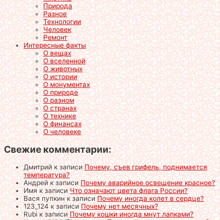
Природа
Разное
Технологии
Человек
Ремонт
Интересные факты
О вещах
О вселенной
О животных
О истории
О монументах
О природе
О разном
О странах
О технике
О финансах
О человеке
Свежие комментарии:
Дмитрий
к записи
Почему, съев грифель, поднимается
температура?
Андрей
к записи
Почему аварийное освещение красное?
Имя
к записи
Что означают цвета флага России?
Вася пупкин
к записи
Почему иногда колет в сердце?
123_124
к записи
Почему нет месячных?
Rubi
к записи
Почему кошки иногда мнут лапками?