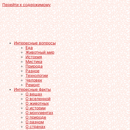
Перейти к содержимому
Интересные вопросы
Еда
Животный мир
История
Мистика
Природа
Разное
Технологии
Человек
Ремонт
Интересные факты
О вещах
О вселенной
О животных
О истории
О монументах
О природе
О разном
О странах