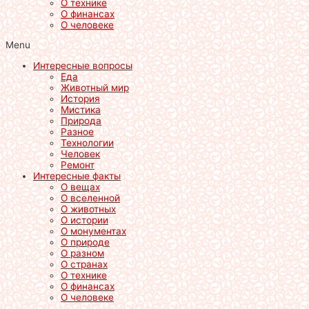
О технике
О финансах
О человеке
Menu
Интересные вопросы
Еда
Животный мир
История
Мистика
Природа
Разное
Технологии
Человек
Ремонт
Интересные факты
О вещах
О вселенной
О животных
О истории
О монументах
О природе
О разном
О странах
О технике
О финансах
О человеке