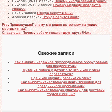
Николай((VNT).
к записи
Почему иногда звенит в ушах?
Николай(VNT).
к записи
Почему медведи впадают в
спячку?
Лена
к записи
Откуда берутся вши?
Алексей
к записи
Откуда берутся вши?
Prev
Предыдущая
Почему мы редко встречаем на улице
мертвых птиц?
Следующая
Почему собаки нюхают друг друга?
Next
Свежие записи
Как выбрать надежное грузоподъемное оборудование
для предприятия?
Мутация голоса у детей: Что это и как с этим
справляться?
Где и как обучать ребенка онлайн?
Как выбрать качественную ленту триколор для
праздничного оформления?
Как выбрать качественную упаковку для доставки
тортов и пиццы?